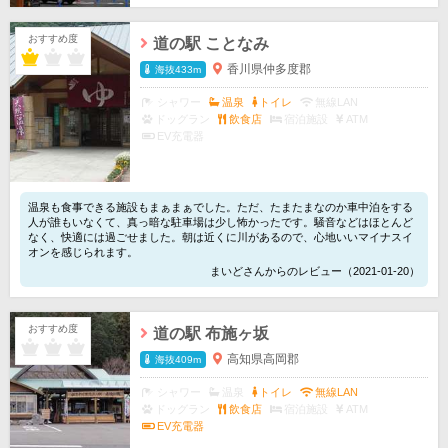
おすすめ度
道の駅 ことなみ
香川県仲多度郡
海抜433m
シャワー
温泉
トイレ
無線LAN
ドッグラン
飲食店
宿泊施設
ATM
EV充電器
温泉も食事できる施設もまぁまぁでした。ただ、たまたまなのか車中泊をする
人が誰もいなくて、真っ暗な駐車場は少し怖かったです。騒音などはほとんど
なく、快適には過ごせました。朝は近くに川があるので、心地いいマイナスイ
オンを感じられます。
まいどさんからのレビュー（2021-01-20）
おすすめ度
道の駅 布施ヶ坂
高知県高岡郡
海抜409m
シャワー
温泉
トイレ
無線LAN
ドッグラン
飲食店
宿泊施設
ATM
EV充電器