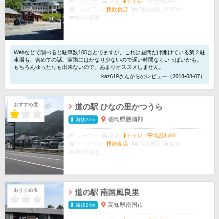
シャワー
温泉
トイレ
無線LAN
ドッグラン
飲食店
宿泊施設
ATM
EV充電器
Webなどで調べると駐車数105台とでますが、これは昼間だけ開けている第２駐
車場も、含めての話。実際にはかなり少ないので遅い時間ならいっぱいかも。
もちろんゆったりも出来ないので、あまりオススメしません。
kaz619さんからのレビュー（2018-08-07）
おすすめ度
道の駅 ひなの里かつうら
徳島県勝浦郡
海抜27m
シャワー
温泉
トイレ
無線LAN
ドッグラン
飲食店
宿泊施設
ATM
EV充電器
おすすめ度
道の駅 南国風良里
高知県南国市
海抜24m