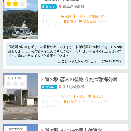
徳島県海部郡
海抜7m
シャワー
温泉
トイレ
無線LAN
ドッグラン
飲食店
宿泊施設
ATM
EV充電器
長時間の駐車お断り、の看板が出ていますが、営業時間外の車中泊は、OKの確
認とりました。表の駐車場はあまり広くなく、せいぜい20台停めれたら良い方
です。隣のホテルで入浴と食事ができます。
よこじいさんからのレビュー（2021-06-27）
おすすめ度
道の駅 恋人の聖地 うたづ臨海公園
香川県綾歌郡
海抜6m
シャワー
温泉
トイレ
無線LAN
ドッグラン
飲食店
宿泊施設
ATM
EV充電器
おすすめ度
道の駅 めじかの里土佐清水