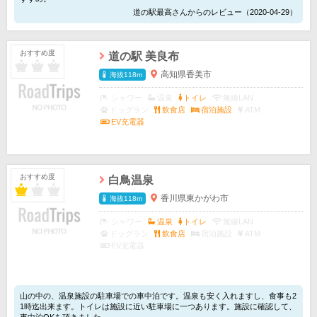
道の駅最高さんからのレビュー（2020-04-29）
おすすめ度
道の駅 美良布
高知県香美市
海抜118m
シャワー
温泉
トイレ
無線LAN
ドッグラン
飲食店
宿泊施設
ATM
EV充電器
おすすめ度
白鳥温泉
香川県東かがわ市
海抜118m
シャワー
温泉
トイレ
無線LAN
ドッグラン
飲食店
宿泊施設
ATM
EV充電器
山の中の、温泉施設の駐車場での車中泊です。温泉も安く入れますし、食事も2
1時迄出来ます。トイレは施設に近い駐車場に一つあります。施設に確認して、