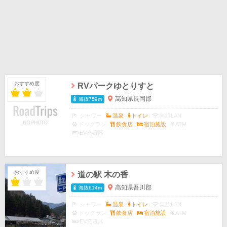
おすすめ度
RVパークゆとりすと
高知県長岡郡
海抜759m
シャワー
温泉
トイレ
無線LAN
ドッグラン
飲食店
宿泊施設
ATM
EV充電器
おすすめ度
道の駅 木の香
高知県吾川郡
海抜614m
シャワー
温泉
トイレ
無線LAN
ドッグラン
飲食店
宿泊施設
ATM
EV充電器