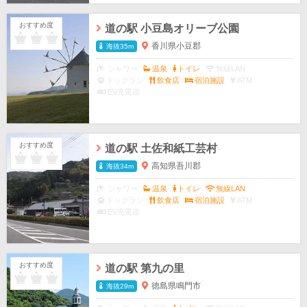
おすすめ度
道の駅 小豆島オリーブ公園
香川県小豆郡
海抜35m
シャワー
温泉
トイレ
無線LAN
ドッグラン
飲食店
宿泊施設
ATM
EV充電器
おすすめ度
道の駅 土佐和紙工芸村
高知県吾川郡
海抜34m
シャワー
温泉
トイレ
無線LAN
ドッグラン
飲食店
宿泊施設
ATM
EV充電器
おすすめ度
道の駅 第九の里
徳島県鳴門市
海抜29m