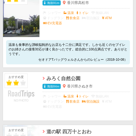
香川県高松市
海抜91m
シャワー
温泉
トイレ
無線LAN
ドッグラン
飲食店
宿泊施設
ATM
EV充電器
温泉も食事的な讃岐饂飩的なお店も十二分に満足です。しかも近くのセブイレ
のお姉さんの接客対応が凄く良かったです。総合的に100点満点です。ありがと
うです。
セオドアTバッグウェルさんからのレビュー（2018-10-08）
おすすめ度
みろく自然公園
香川県さぬき市
海抜84m
シャワー
温泉
トイレ
無線LAN
ドッグラン
飲食店
宿泊施設
ATM
EV充電器
おすすめ度
道の駅 四万十とおわ