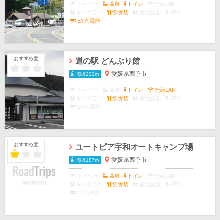
シャワー
温泉
トイレ
無線LAN
ドッグラン
飲食店
宿泊施設
ATM
EV充電器
おすすめ度
道の駅 どんぶり館
愛媛県西予市
海抜202m
シャワー
温泉
トイレ
無線LAN
ドッグラン
飲食店
宿泊施設
ATM
EV充電器
おすすめ度
ユートピア宇和オートキャンプ場
愛媛県西予市
海抜187m
シャワー
温泉
トイレ
無線LAN
ドッグラン
飲食店
宿泊施設
ATM
EV充電器