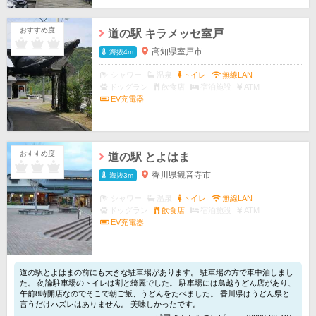
おすすめ度
道の駅 キラメッセ室戸
高知県室戸市
海抜4m
シャワー
温泉
トイレ
無線LAN
ドッグラン
飲食店
宿泊施設
ATM
EV充電器
おすすめ度
道の駅 とよはま
香川県観音寺市
海抜3m
シャワー
温泉
トイレ
無線LAN
ドッグラン
飲食店
宿泊施設
ATM
EV充電器
道の駅とよはまの前にも大きな駐車場があります。 駐車場の方で車中泊しまし
た。 勿論駐車場のトイレは割と綺麗でした。 駐車場には鳥越うどん店があり、
午前8時開店なのでそこで朝ご飯、うどんをたべました。 香川県はうどん県と
言うだけハズレはありません。 美味しかったです。