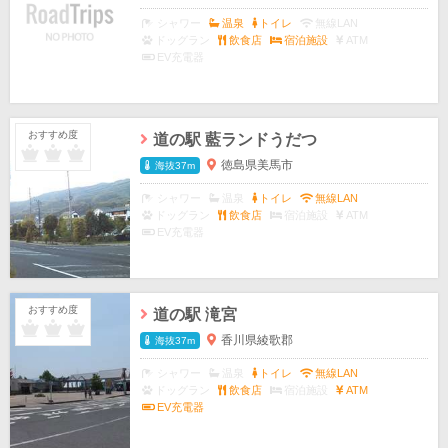
シャワー
温泉
トイレ
無線LAN
ドッグラン
飲食店
宿泊施設
ATM
EV充電器
おすすめ度
道の駅 藍ランドうだつ
徳島県美馬市
海抜37m
シャワー
温泉
トイレ
無線LAN
ドッグラン
飲食店
宿泊施設
ATM
EV充電器
おすすめ度
道の駅 滝宮
香川県綾歌郡
海抜37m
シャワー
温泉
トイレ
無線LAN
ドッグラン
飲食店
宿泊施設
ATM
EV充電器