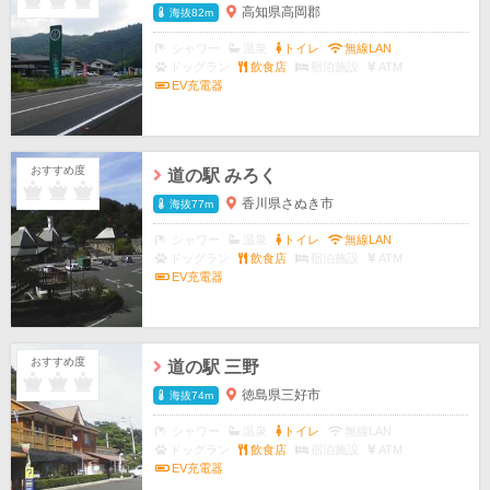
高知県高岡郡
海抜82m
シャワー
温泉
トイレ
無線LAN
ドッグラン
飲食店
宿泊施設
ATM
EV充電器
おすすめ度
道の駅 みろく
香川県さぬき市
海抜77m
シャワー
温泉
トイレ
無線LAN
ドッグラン
飲食店
宿泊施設
ATM
EV充電器
おすすめ度
道の駅 三野
徳島県三好市
海抜74m
シャワー
温泉
トイレ
無線LAN
ドッグラン
飲食店
宿泊施設
ATM
EV充電器