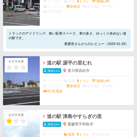
シャワー
温泉
トイレ
無線LAN
ドッグラン
飲食店
宿泊施設
ATM
EV充電器
トラックのアイドリング、狭い駐車スペース、車の多さ、ゆっくり休めない道
の駅です。
奥紫音さんからのレビュー（2025-01-29）
おすすめ度
道の駅 源平の里むれ
香川県高松市
海抜11m
シャワー
温泉
トイレ
無線LAN
ドッグラン
飲食店
宿泊施設
ATM
EV充電器
おすすめ度
道の駅 津島やすらぎの里
愛媛県宇和島市
海抜10m
シャワー
温泉
トイレ
無線LAN