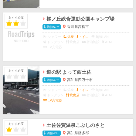
おすすめ度
橘ノ丘総合運動公園キャンプ場
香川県高松市
海抜57m
シャワー
温泉
トイレ
無線LAN
ドッグラン
飲食店
宿泊施設
ATM
EV充電器
おすすめ度
道の駅 よって西土佐
高知県四万十市
海抜47m
シャワー
温泉
トイレ
無線LAN
ドッグラン
飲食店
宿泊施設
ATM
EV充電器
おすすめ度
土佐佐賀温泉こぶしのさと
高知県幡多郡
海抜43m