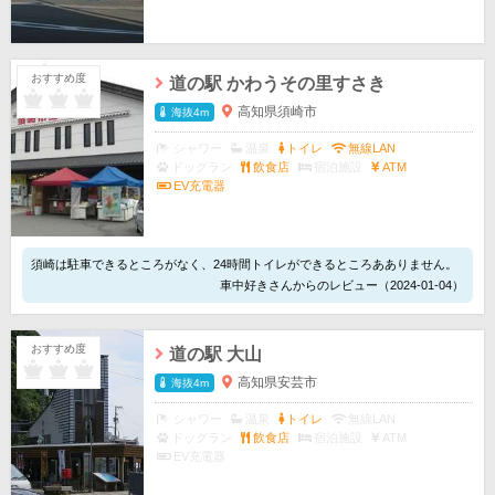
おすすめ度
道の駅 かわうその里すさき
高知県須崎市
海抜4m
シャワー
温泉
トイレ
無線LAN
ドッグラン
飲食店
宿泊施設
ATM
EV充電器
須崎は駐車できるところがなく、24時間トイレができるところあありません。
車中好きさんからのレビュー（2024-01-04）
おすすめ度
道の駅 大山
高知県安芸市
海抜4m
シャワー
温泉
トイレ
無線LAN
ドッグラン
飲食店
宿泊施設
ATM
EV充電器