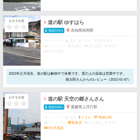
おすすめ度
道の駅 ゆすはら
高知県高岡郡
海抜520m
シャワー
温泉
トイレ
無線LAN
ドッグラン
飲食店
宿泊施設
ATM
EV充電器
2022年正月現在、道の駅は解体中で休業です。雲の上の温泉は営業中です。
寝太郎さんからのレビュー（2022-01-07）
おすすめ度
道の駅 天空の郷さんさん
愛媛県上浮穴郡
海抜496m
シャワー
温泉
トイレ
無線LAN
ドッグラン
飲食店
宿泊施設
ATM
EV充電器