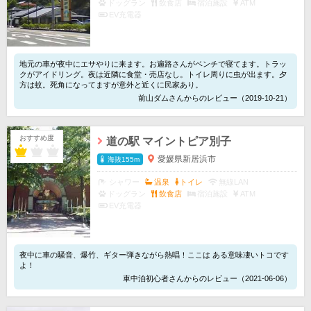
ドッグラン
飲食店
宿泊施設
ATM
EV充電器
地元の車が夜中にエサやりに来ます。お遍路さんがベンチで寝てます。トラッ
クがアイドリング。夜は近隣に食堂・売店なし。トイレ周りに虫が出ます。夕
方は蚊。死角になってますが意外と近くに民家あり。
前山ダムさんからのレビュー（2019-10-21）
おすすめ度
道の駅 マイントピア別子
愛媛県新居浜市
海抜155m
シャワー
温泉
トイレ
無線LAN
ドッグラン
飲食店
宿泊施設
ATM
EV充電器
夜中に車の騒音、爆竹、ギター弾きながら熱唱！ここは ある意味凄いトコです
よ！
車中泊初心者さんからのレビュー（2021-06-06）