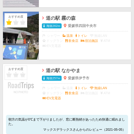
おすすめ度
道の駅 霧の森
愛媛県四国中央市
海抜262m
シャワー
温泉
トイレ
無線LAN
ドッグラン
飲食店
宿泊施設
ATM
EV充電器
おすすめ度
道の駅 なかやま
愛媛県伊予市
海抜257m
シャワー
温泉
トイレ
無線LAN
ドッグラン
飲食店
宿泊施設
ATM
EV充電器
朝方の気温が0℃まで下がりましたが、窓に断熱材があったため快適に眠れまし
た。
マックスデラックスさんからのレビュー（2021-05-05）