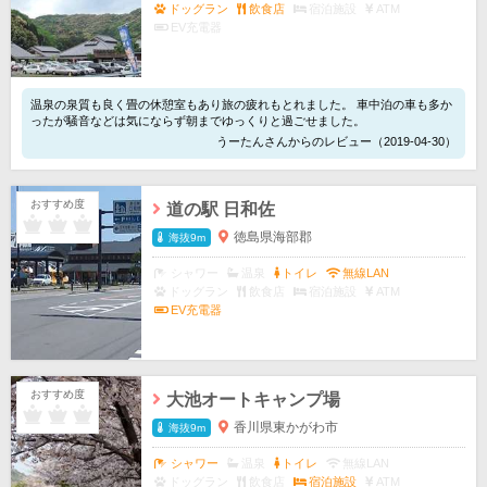
ドッグラン
飲食店
宿泊施設
ATM
EV充電器
温泉の泉質も良く畳の休憩室もあり旅の疲れもとれました。 車中泊の車も多か
ったが騒音などは気にならず朝までゆっくりと過ごせました。
うーたんさんからのレビュー（2019-04-30）
おすすめ度
道の駅 日和佐
徳島県海部郡
海抜9m
シャワー
温泉
トイレ
無線LAN
ドッグラン
飲食店
宿泊施設
ATM
EV充電器
おすすめ度
大池オートキャンプ場
香川県東かがわ市
海抜9m
シャワー
温泉
トイレ
無線LAN
ドッグラン
飲食店
宿泊施設
ATM