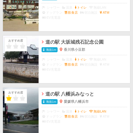
シャワー
温泉
トイレ
無線LAN
ドッグラン
飲食店
宿泊施設
ATM
EV充電器
おすすめ度
道の駅 大坂城残石記念公園
香川県小豆郡
海抜1m
シャワー
温泉
トイレ
無線LAN
ドッグラン
飲食店
宿泊施設
ATM
EV充電器
おすすめ度
道の駅 八幡浜みなっと
愛媛県八幡浜市
海抜1m
シャワー
温泉
トイレ
無線LAN
ドッグラン
飲食店
宿泊施設
ATM
EV充電器