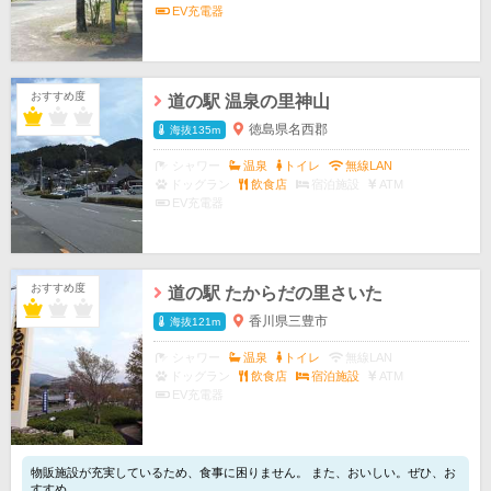
EV充電器
おすすめ度
道の駅 温泉の里神山
徳島県名西郡
海抜135m
シャワー
温泉
トイレ
無線LAN
ドッグラン
飲食店
宿泊施設
ATM
EV充電器
おすすめ度
道の駅 たからだの里さいた
香川県三豊市
海抜121m
シャワー
温泉
トイレ
無線LAN
ドッグラン
飲食店
宿泊施設
ATM
EV充電器
物販施設が充実しているため、食事に困りません。 また、おいしい。ぜひ、お
すすめ。