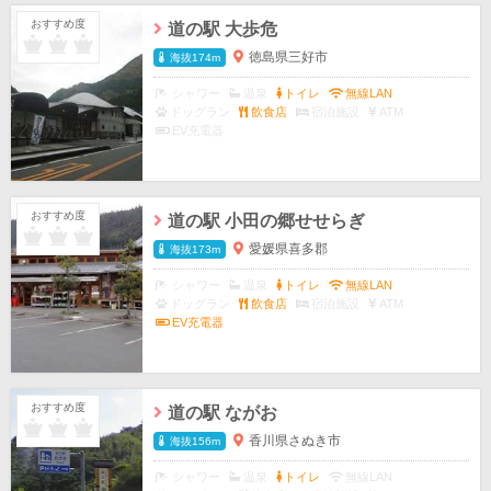
おすすめ度
道の駅 大歩危
徳島県三好市
海抜174m
シャワー
温泉
トイレ
無線LAN
ドッグラン
飲食店
宿泊施設
ATM
EV充電器
おすすめ度
道の駅 小田の郷せせらぎ
愛媛県喜多郡
海抜173m
シャワー
温泉
トイレ
無線LAN
ドッグラン
飲食店
宿泊施設
ATM
EV充電器
おすすめ度
道の駅 ながお
香川県さぬき市
海抜156m
シャワー
温泉
トイレ
無線LAN