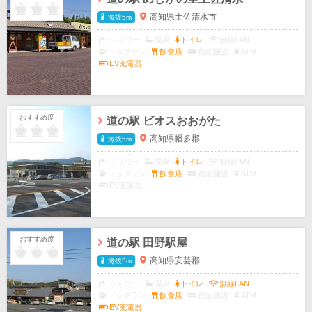
高知県土佐清水市
海抜5m
シャワー
温泉
トイレ
無線LAN
ドッグラン
飲食店
宿泊施設
ATM
EV充電器
おすすめ度
道の駅 ビオスおおがた
高知県幡多郡
海抜5m
シャワー
温泉
トイレ
無線LAN
ドッグラン
飲食店
宿泊施設
ATM
EV充電器
おすすめ度
道の駅 田野駅屋
高知県安芸郡
海抜5m
シャワー
温泉
トイレ
無線LAN
ドッグラン
飲食店
宿泊施設
ATM
EV充電器