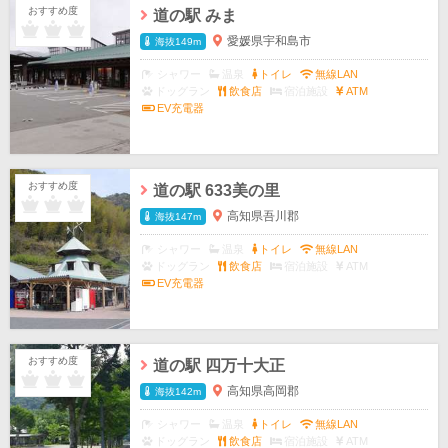
おすすめ度
道の駅 みま
愛媛県宇和島市
海抜149m
シャワー
温泉
トイレ
無線LAN
ドッグラン
飲食店
宿泊施設
ATM
EV充電器
おすすめ度
道の駅 633美の里
高知県吾川郡
海抜147m
シャワー
温泉
トイレ
無線LAN
ドッグラン
飲食店
宿泊施設
ATM
EV充電器
おすすめ度
道の駅 四万十大正
高知県高岡郡
海抜142m
シャワー
温泉
トイレ
無線LAN
ドッグラン
飲食店
宿泊施設
ATM