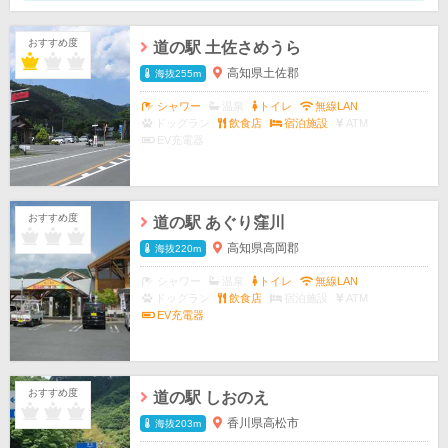
おすすめ度
道の駅 土佐さめうら
高知県土佐郡
海抜255m
シャワー
温泉
トイレ
無線LAN
ドッグラン
飲食店
宿泊施設
ATM
EV充電器
おすすめ度
道の駅 あぐり窪川
高知県高岡郡
海抜220m
シャワー
温泉
トイレ
無線LAN
ドッグラン
飲食店
宿泊施設
ATM
EV充電器
おすすめ度
道の駅 しおのえ
香川県高松市
海抜203m