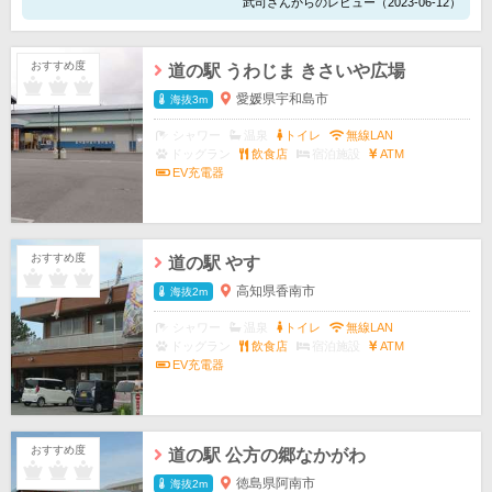
武司さんからのレビュー（2023-06-12）
おすすめ度
道の駅 うわじま きさいや広場
愛媛県宇和島市
海抜3m
シャワー
温泉
トイレ
無線LAN
ドッグラン
飲食店
宿泊施設
ATM
EV充電器
おすすめ度
道の駅 やす
高知県香南市
海抜2m
シャワー
温泉
トイレ
無線LAN
ドッグラン
飲食店
宿泊施設
ATM
EV充電器
おすすめ度
道の駅 公方の郷なかがわ
徳島県阿南市
海抜2m