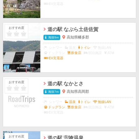
EV充電器
おすすめ度
道の駅 なぶら土佐佐賀
高知県幡多郡
海抜9m
シャワー
温泉
トイレ
無線LAN
ドッグラン
飲食店
宿泊施設
ATM
EV充電器
おすすめ度
道の駅 なかとさ
高知県高岡郡
海抜7m
シャワー
温泉
トイレ
無線LAN
ドッグラン
飲食店
宿泊施設
ATM
EV充電器
おすすめ度
道の駅 宍喰温泉