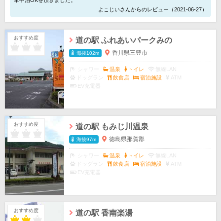
車中泊OKを頂きました。
よこじいさんからのレビュー（2021-06-27）
おすすめ度
道の駅 ふれあいパークみの
香川県三豊市
海抜102m
シャワー
温泉
トイレ
無線LAN
ドッグラン
飲食店
宿泊施設
ATM
EV充電器
おすすめ度
道の駅 もみじ川温泉
徳島県那賀郡
海抜97m
シャワー
温泉
トイレ
無線LAN
ドッグラン
飲食店
宿泊施設
ATM
EV充電器
おすすめ度
道の駅 香南楽湯