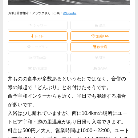
[写真] 著作権者：アラツクさん｜出展：
Wikipedia
シャワー
温泉
トイレ
無線LAN
ドッグラン
飲食店
宿泊施設
ATM
EV充電器
SA/PA
丼ものの食事が多数あるというわけではなく、合併の
際の縁起で「どんぶり」と名付けたそうです。
西予宇和インターからも近く、平日でも混雑する場合
が多いです。
入浴は少し離れていますが、西に10.4kmの場所にユー
トピア宇和・游の里温泉があり日帰り入浴できます。
料金は500円／大人、営業時間は10:00～22:00。ユート