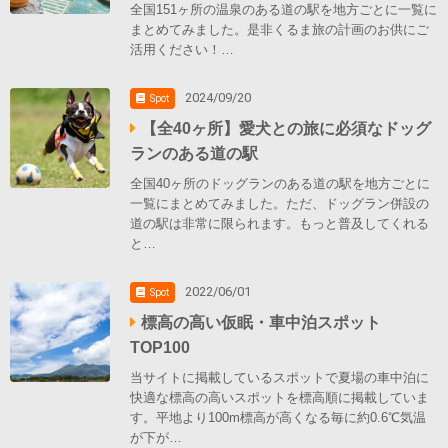
全国151ヶ所の温泉のある道の駅を地方ごとに一覧に
まとめてみました。是非くるま旅の計画のお供にご
活用ください！…
2024/09/20
Spot
【全40ヶ所】愛犬との旅に必須なドッグ
ランのある道の駅
全国40ヶ所のドッグランのある道の駅を地方ごとに
一覧にまとめてみました。ただ、ドッグラン併設の
道の駅は非常に限られます。もっと普及してくれる
と…
2022/06/01
Spot
標高の高い仮眠・車中泊スポット
TOP100
当サイトに掲載しているスポットで夏場の車中泊に
快適な標高の高いスポットを標高順に掲載していま
す。平地より100m標高が高くなる毎に約0.6℃気温
が下が…