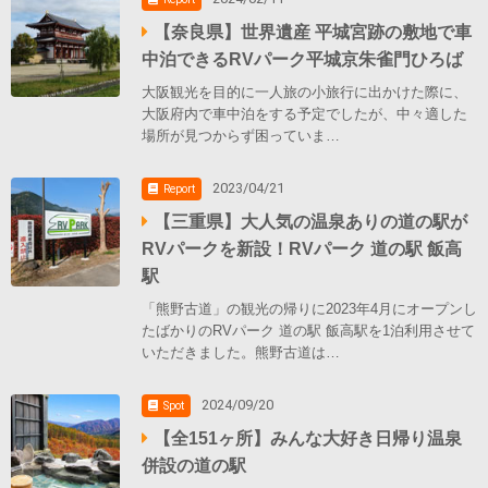
【奈良県】世界遺産 平城宮跡の敷地で車
中泊できるRVパーク平城京朱雀門ひろば
大阪観光を目的に一人旅の小旅行に出かけた際に、
大阪府内で車中泊をする予定でしたが、中々適した
場所が見つからず困っていま…
2023/04/21
Report
【三重県】大人気の温泉ありの道の駅が
RVパークを新設！RVパーク 道の駅 飯高
駅
「熊野古道」の観光の帰りに2023年4月にオープンし
たばかりのRVパーク 道の駅 飯高駅を1泊利用させて
いただきました。熊野古道は…
2024/09/20
Spot
【全151ヶ所】みんな大好き日帰り温泉
併設の道の駅