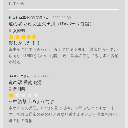
してから…
ヒロヒロ車中泊(≧▽≦)
さん
2025-11-30
道の駅 あゆの里矢田川（RVパーク併設）
兵庫県
楽しかった！！
車中泊させてもらった。 近く？にある矢田川温泉に入ってか
ら向かい19時くらいに到着。 既に営業終了してるはずの店舗
が明る…
HARVEY
さん
2025-11-20
道の駅 香南楽湯
香川県
車中泊禁止のようです
本サイトの評価、✩2つを見て期待して行ったのですが、ま
ず、施設は通常の道の駅と異なり香南楽湯という温泉施設が
道の駅の看板…