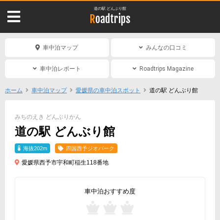
道の駅 どんぶり館
Roadtrips
車中泊マップ
みんなの口コミ
車中泊レポート
Roadtrips Magazine
ホーム
車中泊マップ
愛媛県の車中泊スポット
道の駅 どんぶり館
みちのえき どんぶりかん
道の駅 どんぶり館
海抜202m
四国西予ジオパーク
愛媛県西予市宇和町稲生118番地
車中泊おすすめ度