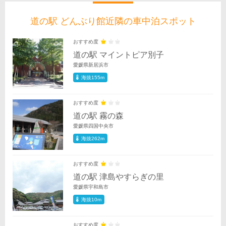
道の駅 どんぶり館近隣の車中泊スポット
おすすめ度
道の駅 マイントピア別子
愛媛県新居浜市
海抜155m
おすすめ度
道の駅 霧の森
愛媛県四国中央市
海抜262m
おすすめ度
道の駅 津島やすらぎの里
愛媛県宇和島市
海抜10m
おすすめ度