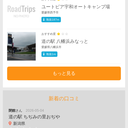
ユートピア宇和オートキャンプ場
愛媛県西予市
海抜187m
おすすめ度
道の駅 八幡浜みなっと
愛媛県八幡浜市
海抜1m
もっと見る
新着の口コミ
閉館
さん
2026-05-04
道の駅 ちぢみの里おぢや
新潟県