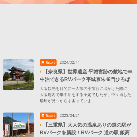
2024/02/11
Report
【奈良県】世界遺産 平城宮跡の敷地で車
中泊できるRVパーク平城京朱雀門ひろば
大阪観光を目的に一人旅の小旅行に出かけた際に、
大阪府内で車中泊をする予定でしたが、中々適した
場所が見つからず困っていま…
2023/04/21
Report
【三重県】大人気の温泉ありの道の駅が
RVパークを新設！RVパーク 道の駅 飯高