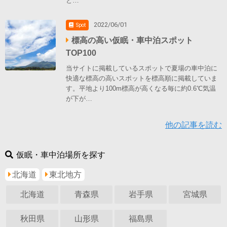
と…
2022/06/01
Spot
標高の高い仮眠・車中泊スポット
TOP100
当サイトに掲載しているスポットで夏場の車中泊に
快適な標高の高いスポットを標高順に掲載していま
す。平地より100m標高が高くなる毎に約0.6℃気温
が下が…
他の記事を読む
仮眠・車中泊場所を探す
北海道
東北地方
北海道
青森県
岩手県
宮城県
秋田県
山形県
福島県