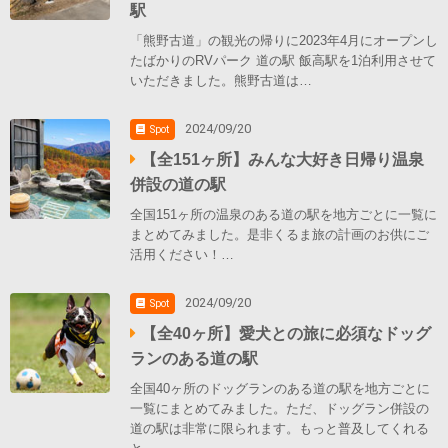
駅
「熊野古道」の観光の帰りに2023年4月にオープンし
たばかりのRVパーク 道の駅 飯高駅を1泊利用させて
いただきました。熊野古道は…
2024/09/20
Spot
【全151ヶ所】みんな大好き日帰り温泉
併設の道の駅
全国151ヶ所の温泉のある道の駅を地方ごとに一覧に
まとめてみました。是非くるま旅の計画のお供にご
活用ください！…
2024/09/20
Spot
【全40ヶ所】愛犬との旅に必須なドッグ
ランのある道の駅
全国40ヶ所のドッグランのある道の駅を地方ごとに
一覧にまとめてみました。ただ、ドッグラン併設の
道の駅は非常に限られます。もっと普及してくれる