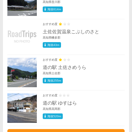
高知県吾川郡
海抜614m
おすすめ度
土佐佐賀温泉こぶしのさと
高知県幡多郡
海抜43m
おすすめ度
道の駅 土佐さめうら
高知県土佐郡
海抜255m
おすすめ度
道の駅 ゆすはら
高知県高岡郡
海抜520m