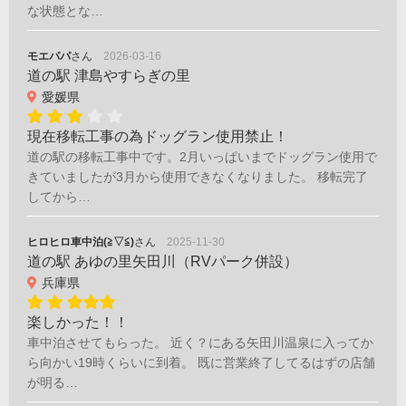
な状態とな…
モエパパ
さん
2026-03-16
道の駅 津島やすらぎの里
愛媛県
現在移転工事の為ドッグラン使用禁止！
道の駅の移転工事中です。2月いっぱいまでドッグラン使用で
きていましたが3月から使用できなくなりました。 移転完了
してから…
ヒロヒロ車中泊(≧▽≦)
さん
2025-11-30
道の駅 あゆの里矢田川（RVパーク併設）
兵庫県
楽しかった！！
車中泊させてもらった。 近く？にある矢田川温泉に入ってか
ら向かい19時くらいに到着。 既に営業終了してるはずの店舗
が明る…