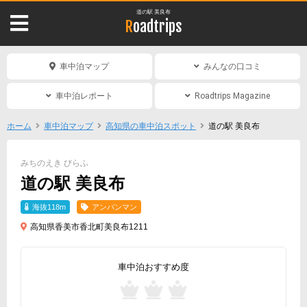
道の駅 美良布
Roadtrips
車中泊マップ
みんなの口コミ
車中泊レポート
Roadtrips Magazine
ホーム
車中泊マップ
高知県の車中泊スポット
道の駅 美良布
みちのえき びらふ
道の駅 美良布
海抜118m
アンパンマン
高知県香美市香北町美良布1211
車中泊おすすめ度