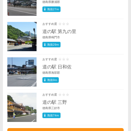
徳島県勝浦郡
海抜27m
おすすめ度
道の駅 第九の里
徳島県鳴門市
海抜29m
おすすめ度
道の駅 日和佐
徳島県海部郡
海抜9m
おすすめ度
道の駅 三野
徳島県三好市
海抜74m