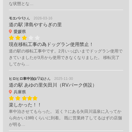
な状態とな…
モエパパ
さん
2026-03-16
道の駅 津島やすらぎの里
愛媛県
現在移転工事の為ドッグラン使用禁止！
道の駅の移転工事中です。2月いっぱいまでドッグラン使用で
きていましたが3月から使用できなくなりました。 移転完了
してから…
ヒロヒロ車中泊(≧▽≦)
さん
2025-11-30
道の駅 あゆの里矢田川（RVパーク併設）
兵庫県
楽しかった！！
車中泊させてもらった。 近く？にある矢田川温泉に入ってか
ら向かい19時くらいに到着。 既に営業終了してるはずの店舗
が明る…