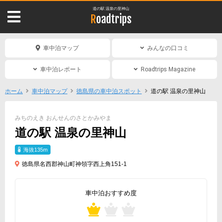
道の駅 温泉の里神山
Roadtrips
車中泊マップ
みんなの口コミ
車中泊レポート
Roadtrips Magazine
ホーム
車中泊マップ
徳島県の車中泊スポット
道の駅 温泉の里神山
みちのえき おんせんのさとかみやま
道の駅 温泉の里神山
海抜135m
徳島県名西郡神山町神領字西上角151-1
車中泊おすすめ度