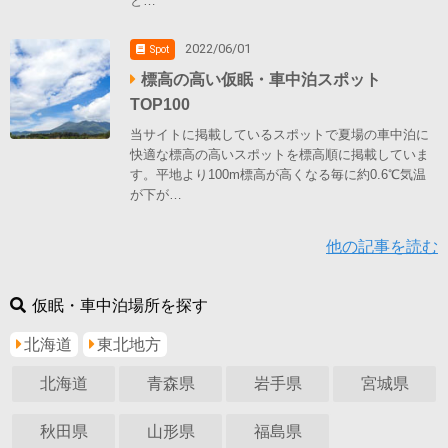
と…
2022/06/01
Spot
標高の高い仮眠・車中泊スポット
TOP100
当サイトに掲載しているスポットで夏場の車中泊に
快適な標高の高いスポットを標高順に掲載していま
す。平地より100m標高が高くなる毎に約0.6℃気温
が下が…
他の記事を読む
仮眠・車中泊場所を探す
北海道
東北地方
北海道
青森県
岩手県
宮城県
秋田県
山形県
福島県