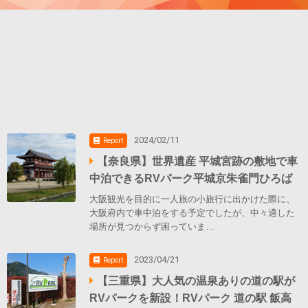
2024/02/11
Report
【奈良県】世界遺産 平城宮跡の敷地で車
中泊できるRVパーク平城京朱雀門ひろば
大阪観光を目的に一人旅の小旅行に出かけた際に、
大阪府内で車中泊をする予定でしたが、中々適した
場所が見つからず困っていま…
2023/04/21
Report
【三重県】大人気の温泉ありの道の駅が
RVパークを新設！RVパーク 道の駅 飯高