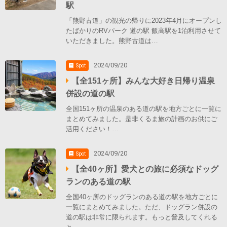
駅
「熊野古道」の観光の帰りに2023年4月にオープンし
たばかりのRVパーク 道の駅 飯高駅を1泊利用させて
いただきました。熊野古道は…
2024/09/20
Spot
【全151ヶ所】みんな大好き日帰り温泉
併設の道の駅
全国151ヶ所の温泉のある道の駅を地方ごとに一覧に
まとめてみました。是非くるま旅の計画のお供にご
活用ください！…
2024/09/20
Spot
【全40ヶ所】愛犬との旅に必須なドッグ
ランのある道の駅
全国40ヶ所のドッグランのある道の駅を地方ごとに
一覧にまとめてみました。ただ、ドッグラン併設の
道の駅は非常に限られます。もっと普及してくれる