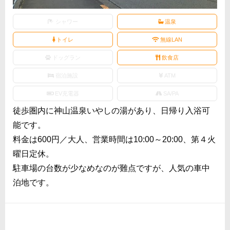
シャワー
温泉
トイレ
無線LAN
ドッグラン
飲食店
宿泊施設
ATM
EV充電器
SA/PA
徒歩圏内に神山温泉いやしの湯があり、日帰り入浴可
能です。
料金は600円／大人、営業時間は10:00～20:00、第４火
曜日定休。
駐車場の台数が少なめなのが難点ですが、人気の車中
泊地です。