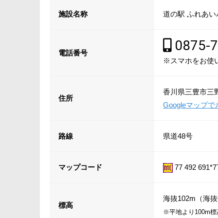
施設名称
道の駅 ふれあ
0875-7
電話番号
※スマホをお使
香川県三豊市三野
住所
Googleマッ
路線
県道48号
マップコード
77 492 691*7
海抜102m（海抜
標高
※平地より100m