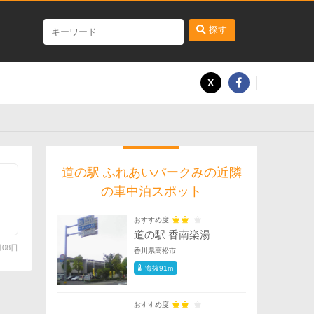
探す
道の駅 ふれあいパークみの近隣
の車中泊スポット
おすすめ度
道の駅 香南楽湯
月08日
香川県高松市
海抜91m
おすすめ度