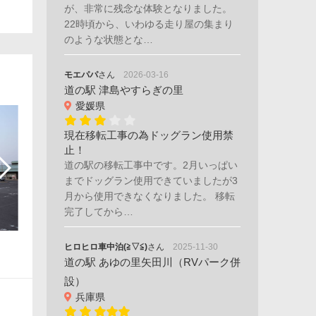
が、非常に残念な体験となりました。
22時頃から、いわゆる走り屋の集まり
のような状態とな…
モエパパ
さん
2026-03-16
道の駅 津島やすらぎの里
愛媛県
現在移転工事の為ドッグラン使用禁
止！
道の駅の移転工事中です。2月いっぱい
までドッグラン使用できていましたが3
月から使用できなくなりました。 移転
完了してから…
ヒロヒロ車中泊(≧▽≦)
さん
2025-11-30
道の駅 あゆの里矢田川（RVパーク併
設）
兵庫県