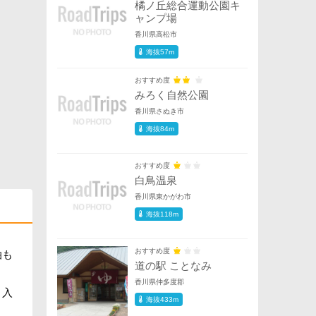
橘ノ丘総合運動公園キ
ャンプ場
香川県高松市
海抜57m
おすすめ度
みろく自然公園
香川県さぬき市
海抜84m
おすすめ度
白鳥温泉
香川県東かがわ市
海抜118m
おすすめ度
泊も
道の駅 ことなみ
香川県仲多度郡
り入
海抜433m