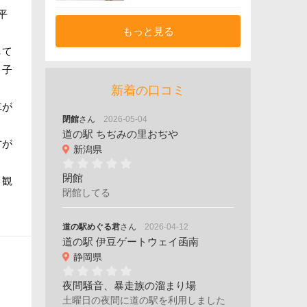
平
もっと見る
して
く子
新着の口コミ
車が
閉館
さん
2026-05-04
道の駅 ちぢみの里おぢや
方が
新潟県
閉館
、観
閉館してる
道の駅めぐる君
さん
2026-04-12
道の駅 伊豆ゲートウェイ函南
静岡県
夜間騒音、暴走族の溜まり場
土曜日の夜間に道の駅を利用しました