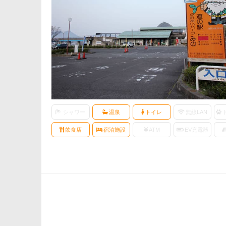
シャワー
温泉
トイレ
無線LAN
飲食店
宿泊施設
ATM
EV充電器