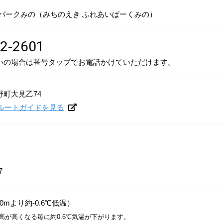
いパークみの（みちのえき ふれあいぱーくみの）
2-2601
いの場合は番号タップでお電話かけていただけます。
町大見乙74
プでルートガイドを見る
7
0mより約-0.6℃低温）
標高が高くなる毎に約0.6℃気温が下がります。