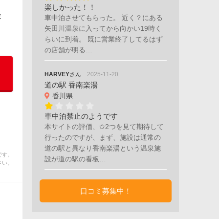
楽しかった！！
ま
車中泊させてもらった。 近く？にある
矢田川温泉に入ってから向かい19時く
らいに到着。 既に営業終了してるはず
の店舗が明る…
HARVEY
さん
2025-11-20
道の駅 香南楽湯
香川県
車中泊禁止のようです
本サイトの評価、✩2つを見て期待して
行ったのですが、まず、施設は通常の
道の駅と異なり香南楽湯という温泉施
です。
設が道の駅の看板…
さい。
口コミ募集中！