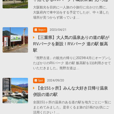
大阪観光を目的に一人旅の小旅行に出かけた際に、
大阪府内で車中泊をする予定でしたが、中々適した
場所が見つからず困っていま…
2023/04/21
Report
【三重県】大人気の温泉ありの道の駅が
RVパークを新設！RVパーク 道の駅 飯高
駅
「熊野古道」の観光の帰りに2023年4月にオープンし
たばかりのRVパーク 道の駅 飯高駅を1泊利用させて
いただきました。熊野古道は…
2024/09/20
Spot
【全151ヶ所】みんな大好き日帰り温泉
併設の道の駅
全国151ヶ所の温泉のある道の駅を地方ごとに一覧に
まとめてみました。是非くるま旅の計画のお供にご
活用ください！…