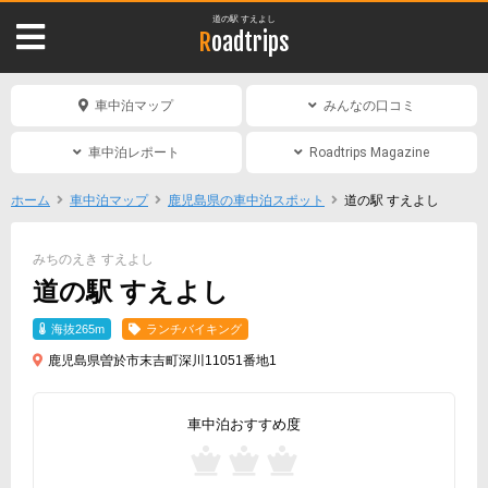
道の駅 すえよし
Roadtrips
車中泊マップ
みんなの口コミ
車中泊レポート
Roadtrips Magazine
ホーム
車中泊マップ
鹿児島県の車中泊スポット
道の駅 すえよし
みちのえき すえよし
道の駅 すえよし
海抜265m
ランチバイキング
鹿児島県曽於市末吉町深川11051番地1
車中泊おすすめ度