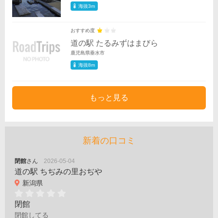
海抜3m
おすすめ度
道の駅 たるみずはまびら
鹿児島県垂水市
海抜8m
もっと見る
新着の口コミ
閉館
さん
2026-05-04
道の駅 ちぢみの里おぢや
新潟県
閉館
閉館してる