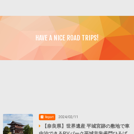
HAVE A NICE ROAD TRIPS!
2024/02/11
Report
【奈良県】世界遺産 平城宮跡の敷地で車
中泊できるRVパーク平城京朱雀門ひろば