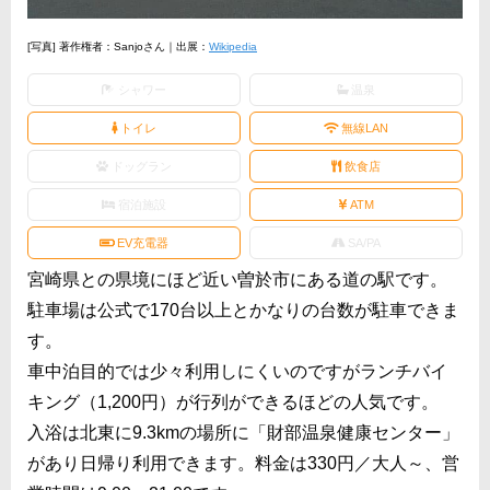
[写真] 著作権者：Sanjoさん｜出展：
Wikipedia
シャワー
温泉
トイレ
無線LAN
ドッグラン
飲食店
宿泊施設
ATM
EV充電器
SA/PA
宮崎県との県境にほど近い曽於市にある道の駅です。
駐車場は公式で170台以上とかなりの台数が駐車できま
す。
車中泊目的では少々利用しにくいのですがランチバイ
キング（1,200円）が行列ができるほどの人気です。
入浴は北東に9.3kmの場所に「財部温泉健康センター」
があり日帰り利用できます。料金は330円／大人～、営