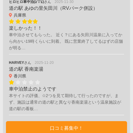
ヒロヒロ車中泊(≧▽≦)
さん
2025-11-30
道の駅 あゆの里矢田川（RVパーク併設）
兵庫県
楽しかった！！
車中泊させてもらった。 近く？にある矢田川温泉に入ってか
ら向かい19時くらいに到着。 既に営業終了してるはずの店舗
が明る…
HARVEY
さん
2025-11-20
道の駅 香南楽湯
香川県
車中泊禁止のようです
本サイトの評価、✩2つを見て期待して行ったのですが、ま
ず、施設は通常の道の駅と異なり香南楽湯という温泉施設が
道の駅の看板…
口コミ募集中！