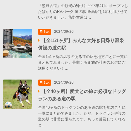
「熊野古道」の観光の帰りに2023年4月にオープンし
たばかりのRVパーク 道の駅 飯高駅を1泊利用させて
いただきました。熊野古道は…
2024/09/20
Spot
【全151ヶ所】みんな大好き日帰り温泉
併設の道の駅
全国151ヶ所の温泉のある道の駅を地方ごとに一覧に
まとめてみました。是非くるま旅の計画のお供にご
活用ください！…
2024/09/20
Spot
【全40ヶ所】愛犬との旅に必須なドッグ
ランのある道の駅
全国40ヶ所のドッグランのある道の駅を地方ごとに
一覧にまとめてみました。ただ、ドッグラン併設の
道の駅は非常に限られます。もっと普及してくれる
と…