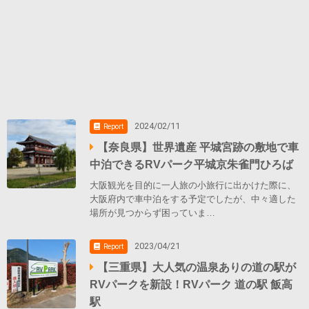
2024/02/11
Report
【奈良県】世界遺産 平城宮跡の敷地で車
中泊できるRVパーク平城京朱雀門ひろば
大阪観光を目的に一人旅の小旅行に出かけた際に、
大阪府内で車中泊をする予定でしたが、中々適した
場所が見つからず困っていま…
2023/04/21
Report
【三重県】大人気の温泉ありの道の駅が
RVパークを新設！RVパーク 道の駅 飯高
駅