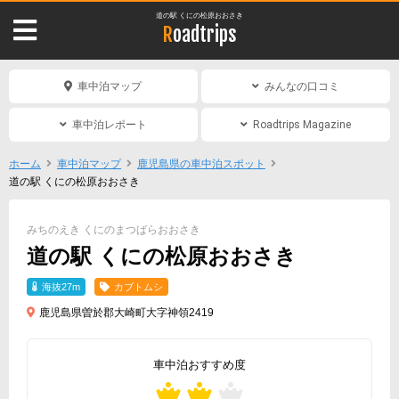
道の駅 くにの松原おおさき
Roadtrips
車中泊マップ
みんなの口コミ
車中泊レポート
Roadtrips Magazine
ホーム
車中泊マップ
鹿児島県の車中泊スポット
道の駅 くにの松原おおさき
みちのえき くにのまつばらおおさき
道の駅 くにの松原おおさき
海抜27m
カブトムシ
鹿児島県曽於郡大崎町大字神領2419
車中泊おすすめ度