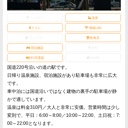
シャワー
温泉
トイレ
無線LAN
ドッグラン
飲食店
宿泊施設
ATM
EV充電器
SA/PA
国道220号沿いの道の駅です。
日帰り温泉施設、宿泊施設があり駐車場も非常に広大
です。
車中泊には国道沿いではなく建物の裏手の駐車場が静
かで適しています。
温泉は料金310円／大人と非常に安価。営業時間は少し
変則で、平日：6:00～8:00／10:00～22:00、土日祝：7:
00～22:00となります。