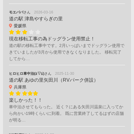
モエパパ
さん
2026-03-16
道の駅 津島やすらぎの里
愛媛県
現在移転工事の為ドッグラン使用禁止！
道の駅の移転工事中です。2月いっぱいまでドッグラン使用で
きていましたが3月から使用できなくなりました。 移転完了
してから…
ヒロヒロ車中泊(≧▽≦)
さん
2025-11-30
道の駅 あゆの里矢田川（RVパーク併設）
兵庫県
楽しかった！！
車中泊させてもらった。 近く？にある矢田川温泉に入ってか
ら向かい19時くらいに到着。 既に営業終了してるはずの店舗
が明る…