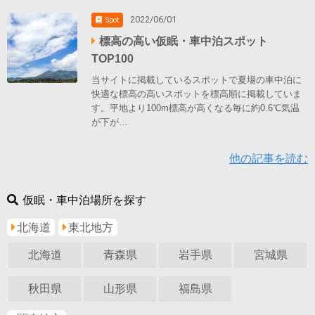
2022/06/01
Spot
標高の高い仮眠・車中泊スポット
TOP100
当サイトに掲載しているスポットで夏場の車中泊に
快適な標高の高いスポットを標高順に掲載していま
す。平地より100m標高が高くなる毎に約0.6℃気温
が下が…
他の記事を読む
仮眠・車中泊場所を探す
北海道
東北地方
北海道
青森県
岩手県
宮城県
秋田県
山形県
福島県