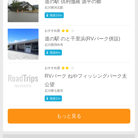
道の駅 倶利伽羅 源平の郷
石川県河北郡
海抜10m
おすすめ度
道の駅 のと千里浜(RVパーク併設)
石川県羽咋市
海抜8m
おすすめ度
RVパーク ねやフィッシングパーク太
公望
石川県七尾市
海抜1m
もっと見る