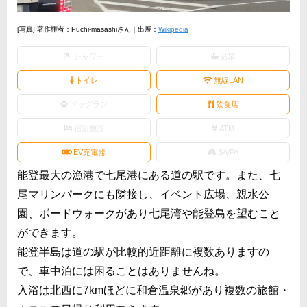
[写真] 著作権者：Puchi-masashiさん｜出展：
Wikipedia
シャワー
温泉
トイレ
無線LAN
ドッグラン
飲食店
宿泊施設
ATM
EV充電器
SA/PA
能登最大の漁港で七尾港にある道の駅です。また、七
尾マリンパークにも隣接し、イベント広場、親水公
園、ボードウォークがあり七尾湾や能登島を望むこと
ができます。
能登半島は道の駅が比較的近距離に複数ありますの
で、車中泊には困ることはありませんね。
入浴は北西に7kmほどに和倉温泉郷があり複数の旅館・