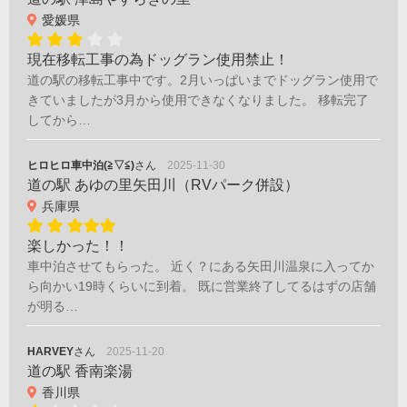
愛媛県
現在移転工事の為ドッグラン使用禁止！
道の駅の移転工事中です。2月いっぱいまでドッグラン使用で
きていましたが3月から使用できなくなりました。 移転完了
してから…
ヒロヒロ車中泊(≧▽≦)
さん
2025-11-30
道の駅 あゆの里矢田川（RVパーク併設）
兵庫県
楽しかった！！
車中泊させてもらった。 近く？にある矢田川温泉に入ってか
ら向かい19時くらいに到着。 既に営業終了してるはずの店舗
が明る…
HARVEY
さん
2025-11-20
道の駅 香南楽湯
香川県