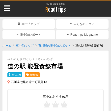
道の駅 能登食祭市場
Roadtrips
車中泊マップ
みんなの口コミ
車中泊レポート
Roadtrips Magazine
ホーム
車中泊マップ
石川県の車中泊スポット
道の駅 能登食祭市場
みちのえき のとしょくさいいちば
道の駅 能登食祭市場
海抜1m
浜焼き
石川県七尾市府中町員外13-1
車中泊おすすめ度