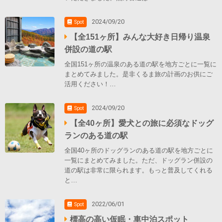
2024/09/20
Spot
【全151ヶ所】みんな大好き日帰り温泉
併設の道の駅
全国151ヶ所の温泉のある道の駅を地方ごとに一覧に
まとめてみました。是非くるま旅の計画のお供にご
活用ください！…
2024/09/20
Spot
【全40ヶ所】愛犬との旅に必須なドッグ
ランのある道の駅
全国40ヶ所のドッグランのある道の駅を地方ごとに
一覧にまとめてみました。ただ、ドッグラン併設の
道の駅は非常に限られます。もっと普及してくれる
と…
2022/06/01
Spot
標高の高い仮眠・車中泊スポット