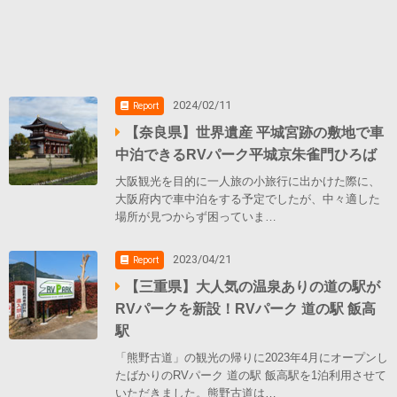
2024/02/11
Report
【奈良県】世界遺産 平城宮跡の敷地で車
中泊できるRVパーク平城京朱雀門ひろば
大阪観光を目的に一人旅の小旅行に出かけた際に、
大阪府内で車中泊をする予定でしたが、中々適した
場所が見つからず困っていま…
2023/04/21
Report
【三重県】大人気の温泉ありの道の駅が
RVパークを新設！RVパーク 道の駅 飯高
駅
「熊野古道」の観光の帰りに2023年4月にオープンし
たばかりのRVパーク 道の駅 飯高駅を1泊利用させて
いただきました。熊野古道は…