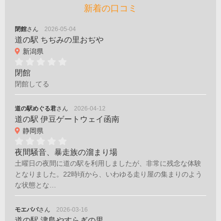
新着の口コミ
閉館
さん
2026-05-04
道の駅 ちぢみの里おぢや
新潟県
閉館
閉館してる
道の駅めぐる君
さん
2026-04-12
道の駅 伊豆ゲートウェイ函南
静岡県
夜間騒音、暴走族の溜まり場
土曜日の夜間に道の駅を利用しましたが、非常に残念な体験
となりました。22時頃から、いわゆる走り屋の集まりのよう
な状態とな…
モエパパ
さん
2026-03-16
道の駅 津島やすらぎの里