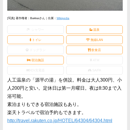
[写真] 著作権者：Bakkaiさん｜出展：
Wikipedia
シャワー
温泉
トイレ
無線LAN
ドッグラン
飲食店
宿泊施設
ATM
EV充電器
SA/PA
人工温泉の「源平の湯」を併設。料金は大人300円、小
人200円と安い。定休日は第一月曜日。夜は8:30まで入
浴可能。
素泊まりもできる宿泊施設もあり。
楽天トラベルで宿泊予約もできます。
http://travel.rakuten.co.jp/HOTEL/64304/64304.html