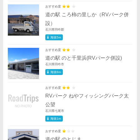
おすすめ度
道の駅 ころ柿の里しか（RVパーク併
設）
石川県羽咋郡
海抜5m
おすすめ度
道の駅 のと千里浜(RVパーク併設)
石川県羽咋市
海抜8m
おすすめ度
RVパーク ねやフィッシングパーク太
公望
石川県七尾市
海抜1m
おすすめ度
道の駅 のとじま