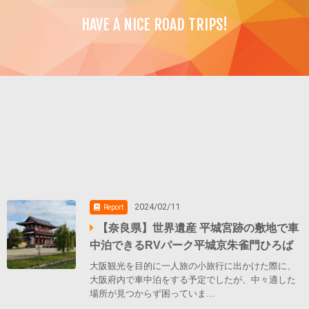
HAVE A NICE ROAD TRIPS!
2024/02/11
Report
【奈良県】世界遺産 平城宮跡の敷地で車
中泊できるRVパーク平城京朱雀門ひろば
大阪観光を目的に一人旅の小旅行に出かけた際に、
大阪府内で車中泊をする予定でしたが、中々適した
場所が見つからず困っていま…