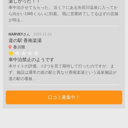
楽しかった！！
車中泊させてもらった。 近く？にある矢田川温泉に入ってか
ら向かい19時くらいに到着。 既に営業終了してるはずの店舗
が明る…
HARVEY
さん
2025-11-20
道の駅 香南楽湯
香川県
車中泊禁止のようです
本サイトの評価、✩2つを見て期待して行ったのですが、ま
ず、施設は通常の道の駅と異なり香南楽湯という温泉施設が
道の駅の看板…
口コミ募集中！