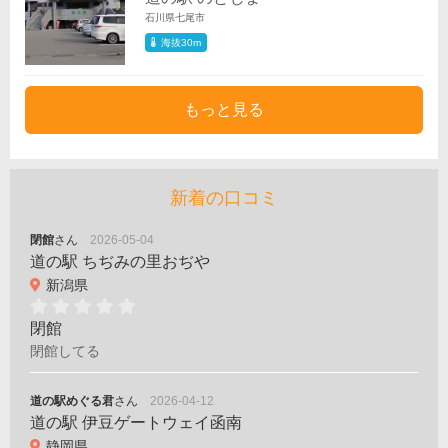
石川県七尾市
海抜30m
もっと見る
新着の口コミ
閉館
さん
2026-05-04
道の駅 ちぢみの里おぢや
新潟県
閉館
閉館してる
道の駅めぐる君
さん
2026-04-12
道の駅 伊豆ゲートウェイ函南
静岡県