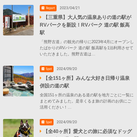
2023/04/21
Report
【三重県】大人気の温泉ありの道の駅が
RVパークを新設！RVパーク 道の駅 飯高
駅
「熊野古道」の観光の帰りに2023年4月にオープンし
たばかりのRVパーク 道の駅 飯高駅を1泊利用させて
いただきました。熊野古道は…
2024/09/20
Spot
【全151ヶ所】みんな大好き日帰り温泉
併設の道の駅
全国151ヶ所の温泉のある道の駅を地方ごとに一覧に
まとめてみました。是非くるま旅の計画のお供にご
活用ください！…
2024/09/20
Spot
【全40ヶ所】愛犬との旅に必須なドッグ