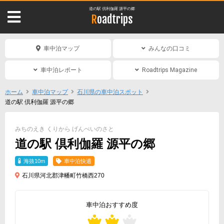
道の駅 倶利伽羅 源平の郷
Roadtrips
車中泊マップ
みんなの口コミ
車中泊レポート
Roadtrips Magazine
ホーム
車中泊マップ
石川県の車中泊スポット
道の駅 倶利伽羅 源平の郷
みちのえき くりから げんぺいのさと
道の駅 倶利伽羅 源平の郷
海抜10m
車中泊快適
石川県河北郡津幡町竹橋西270
車中泊おすすめ度