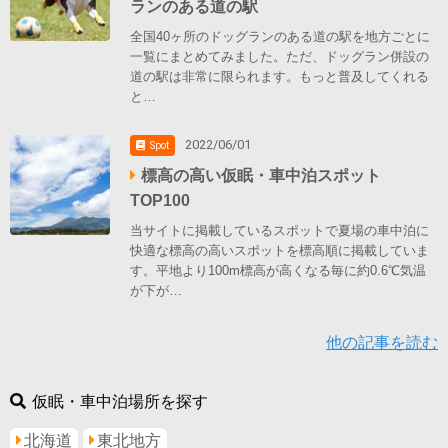
ランのある道の駅
全国40ヶ所のドッグランのある道の駅を地方ごとに
一覧にまとめてみました。ただ、ドッグラン併設の
道の駅は非常に限られます。もっと普及してくれる
と…
2022/06/01
Spot
標高の高い仮眠・車中泊スポット
TOP100
当サイトに掲載しているスポットで夏場の車中泊に
快適な標高の高いスポットを標高順に掲載していま
す。平地より100m標高が高くなる毎に約0.6℃気温
が下が…
他の記事を読む
仮眠・車中泊場所を探す
北海道
東北地方