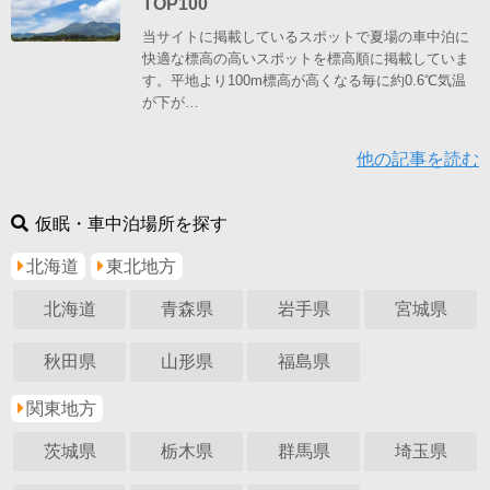
TOP100
当サイトに掲載しているスポットで夏場の車中泊に
快適な標高の高いスポットを標高順に掲載していま
す。平地より100m標高が高くなる毎に約0.6℃気温
が下が…
他の記事を読む
仮眠・車中泊場所を探す
北海道
東北地方
北海道
青森県
岩手県
宮城県
秋田県
山形県
福島県
関東地方
茨城県
栃木県
群馬県
埼玉県