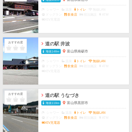
シャワー
温泉
トイレ
無線LAN
ドッグラン
飲食店
宿泊施設
ATM
EV充電器
おすすめ度
道の駅 井波
富山県南砺市
海抜148m
シャワー
温泉
トイレ
無線LAN
ドッグラン
飲食店
宿泊施設
ATM
EV充電器
おすすめ度
道の駅 うなづき
富山県黒部市
海抜119m
シャワー
温泉
トイレ
無線LAN
ドッグラン
飲食店
宿泊施設
ATM
EV充電器