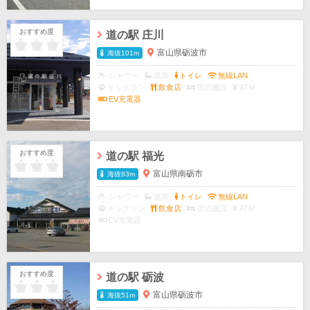
おすすめ度
道の駅 庄川
富山県砺波市
海抜101m
シャワー
温泉
トイレ
無線LAN
ドッグラン
飲食店
宿泊施設
ATM
EV充電器
おすすめ度
道の駅 福光
富山県南砺市
海抜83m
シャワー
温泉
トイレ
無線LAN
ドッグラン
飲食店
宿泊施設
ATM
EV充電器
おすすめ度
道の駅 砺波
富山県砺波市
海抜51m