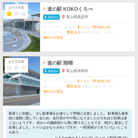
おすすめ度
道の駅 KOKOくろべ
富山県黒部市
海抜6m
シャワー
温泉
トイレ
無線LAN
ドッグラン
飲食店
宿泊施設
ATM
EV充電器
おすすめ度
道の駅 雨晴
富山県高岡市
海抜4m
シャワー
温泉
トイレ
無線LAN
ドッグラン
飲食店
宿泊施設
ATM
EV充電器
夜遅くに到着し、少し駐車場をお借りして早朝に出発しました。 駐車場も基本
的に道路に面しているため、走行音がやや気になりましたがそれほど往来は多
くないようです。 向かいの義経岩から海に降りることもでき、朝少し散歩して
出発しました。トイレはかなりきれいですが、一部清掃ができていないところ
もあり。
ハイエーサーさんからのレビュー（2024-09-14）