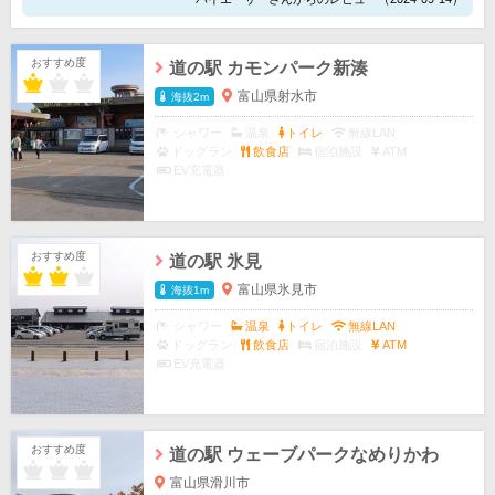
おすすめ度
道の駅 カモンパーク新湊
富山県射水市
海抜2m
シャワー
温泉
トイレ
無線LAN
ドッグラン
飲食店
宿泊施設
ATM
EV充電器
おすすめ度
道の駅 氷見
富山県氷見市
海抜1m
シャワー
温泉
トイレ
無線LAN
ドッグラン
飲食店
宿泊施設
ATM
EV充電器
おすすめ度
道の駅 ウェーブパークなめりかわ
富山県滑川市