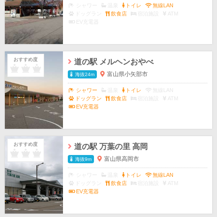
シャワー
温泉
トイレ
無線LAN
ドッグラン
飲食店
宿泊施設
ATM
EV充電器
おすすめ度
道の駅 メルヘンおやべ
富山県小矢部市
海抜24m
シャワー
温泉
トイレ
無線LAN
ドッグラン
飲食店
宿泊施設
ATM
EV充電器
おすすめ度
道の駅 万葉の里 高岡
富山県高岡市
海抜9m
シャワー
温泉
トイレ
無線LAN
ドッグラン
飲食店
宿泊施設
ATM
EV充電器