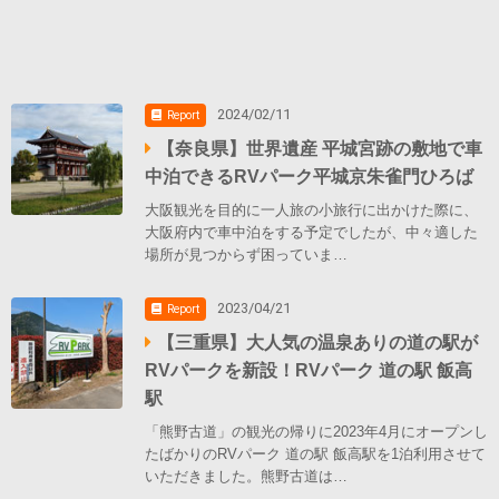
2024/02/11
Report
【奈良県】世界遺産 平城宮跡の敷地で車
中泊できるRVパーク平城京朱雀門ひろば
大阪観光を目的に一人旅の小旅行に出かけた際に、
大阪府内で車中泊をする予定でしたが、中々適した
場所が見つからず困っていま…
2023/04/21
Report
【三重県】大人気の温泉ありの道の駅が
RVパークを新設！RVパーク 道の駅 飯高
駅
「熊野古道」の観光の帰りに2023年4月にオープンし
たばかりのRVパーク 道の駅 飯高駅を1泊利用させて
いただきました。熊野古道は…