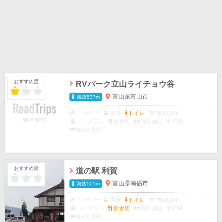
おすすめ度
RVパーク立山ライチョウ谷
富山県富山市
海抜537m
シャワー
温泉
トイレ
無線LAN
ドッグラン
飲食店
宿泊施設
ATM
EV充電器
おすすめ度
道の駅 利賀
富山県南砺市
海抜501m
シャワー
温泉
トイレ
無線LAN
ドッグラン
飲食店
宿泊施設
ATM
EV充電器