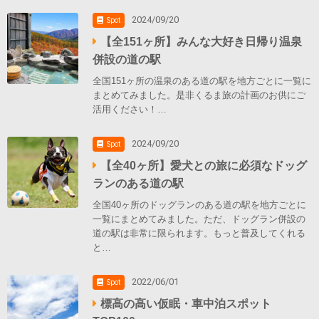
2024/09/20
Spot
【全151ヶ所】みんな大好き日帰り温泉
併設の道の駅
全国151ヶ所の温泉のある道の駅を地方ごとに一覧に
まとめてみました。是非くるま旅の計画のお供にご
活用ください！…
2024/09/20
Spot
【全40ヶ所】愛犬との旅に必須なドッグ
ランのある道の駅
全国40ヶ所のドッグランのある道の駅を地方ごとに
一覧にまとめてみました。ただ、ドッグラン併設の
道の駅は非常に限られます。もっと普及してくれる
と…
2022/06/01
Spot
標高の高い仮眠・車中泊スポット