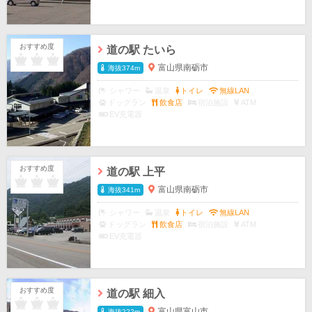
おすすめ度
道の駅 たいら
富山県南砺市
海抜374m
シャワー
温泉
トイレ
無線LAN
ドッグラン
飲食店
宿泊施設
ATM
EV充電器
おすすめ度
道の駅 上平
富山県南砺市
海抜341m
シャワー
温泉
トイレ
無線LAN
ドッグラン
飲食店
宿泊施設
ATM
EV充電器
おすすめ度
道の駅 細入
富山県富山市
海抜222m