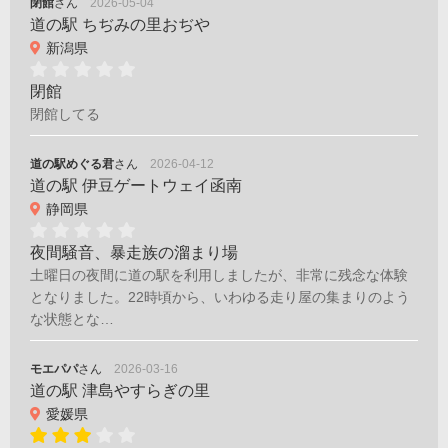
閉館
さん
2026-05-04
道の駅 ちぢみの里おぢや
新潟県
閉館
閉館してる
道の駅めぐる君
さん
2026-04-12
道の駅 伊豆ゲートウェイ函南
静岡県
夜間騒音、暴走族の溜まり場
土曜日の夜間に道の駅を利用しましたが、非常に残念な体験
となりました。22時頃から、いわゆる走り屋の集まりのよう
な状態とな…
モエパパ
さん
2026-03-16
道の駅 津島やすらぎの里
愛媛県