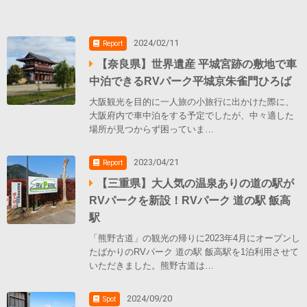
2024/02/11
Report
【奈良県】世界遺産 平城宮跡の敷地で車
中泊できるRVパーク平城京朱雀門ひろば
大阪観光を目的に一人旅の小旅行に出かけた際に、
大阪府内で車中泊をする予定でしたが、中々適した
場所が見つからず困っていま…
2023/04/21
Report
【三重県】大人気の温泉ありの道の駅が
RVパークを新設！RVパーク 道の駅 飯高
駅
「熊野古道」の観光の帰りに2023年4月にオープンし
たばかりのRVパーク 道の駅 飯高駅を1泊利用させて
いただきました。熊野古道は…
2024/09/20
Spot