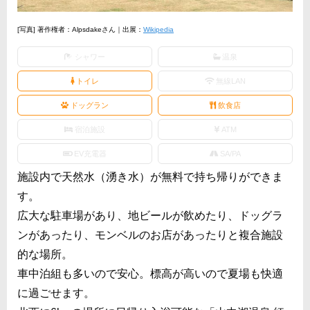
[写真] 著作権者：Alpsdakeさん｜出展：
Wikipedia
シャワー
温泉
トイレ
無線LAN
ドッグラン
飲食店
宿泊施設
ATM
EV充電器
SA/PA
施設内で天然水（湧き水）が無料で持ち帰りができま
す。
広大な駐車場があり、地ビールが飲めたり、ドッグラ
ンがあったり、モンベルのお店があったりと複合施設
的な場所。
車中泊組も多いので安心。標高が高いので夏場も快適
に過ごせます。