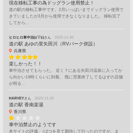
現在移転工事の為ドッグラン使用禁止！
道の駅の移転工事中です。2月いっぱいまでドッグラン使用で
きていましたが3月から使用できなくなりました。 移転完了
してから…
ヒロヒロ車中泊(≧▽≦)
さん
2025-11-30
道の駅 あゆの里矢田川（RVパーク併設）
兵庫県
楽しかった！！
車中泊させてもらった。 近く？にある矢田川温泉に入ってか
ら向かい19時くらいに到着。 既に営業終了してるはずの店舗
が明る…
HARVEY
さん
2025-11-20
道の駅 香南楽湯
香川県
車中泊禁止のようです
本サイトの評価、✩2つを見て期待して行ったのですが、ま