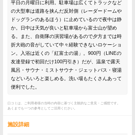
平日の月曜日に利用。駐車場は広くてトラックなど
の大型車は道路を挟んだ反対側（レーダードームや
ドッグランのあるほう）に止めているので夜中は静
か。日中は天気が良いと駐車場から富士山が望め
る。また、自衛隊の演習場があるので夕方までは時
折大砲の音がしていて中々経験できないロケーショ
ン。入浴は近くの「紅富士の湯」。900円（LINEの
友達登録で初回だけ100円引き）だが、温泉で露天
風呂・サウナ・ミストサウナ・ジェットバス・寝湯
などいろいろと楽しめる。洗い場もたくさんあって
便利でした。
口コミは、ご利用者様の当時の内容に基づく主観的なご意見・ご感想です。
あくまでも一つの参考としてご活用ください。
施設詳細