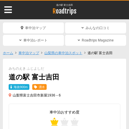
道の駅 富士吉田
Roadtrips
車中泊マップ
みんなの口コミ
車中泊レポート
Roadtrips Magazine
ホーム
車中泊マップ
山梨県の車中泊スポット
道の駅 富士吉田
みちのえき ふじよしだ
道の駅 富士吉田
海抜900m
湧水
山梨県富士吉田市新屋1936－6
車中泊おすすめ度