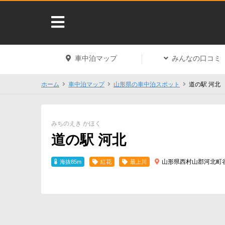
車中泊マップ
みんなの口コミ
ホーム
車中泊マップ
山形県の車中泊スポット
道の駅 河北
みちのえき かほく
道の駅 河北
山形県西村山郡河北町谷
海抜85m
紅花
最上川