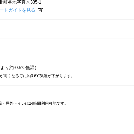
町谷地字真木335-1
でルートガイドを見る
より約-0.5℃低温）
高が高くなる毎に約0.6℃気温が下がります。
場・屋外トイレは24時間利用可能です。