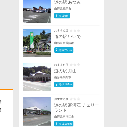
道の駅 あつみ
山形県鶴岡市
海抜6m
おすすめ度
道の駅 いいで
山形県西置賜郡
海抜250m
おすすめ度
道の駅 月山
山形県鶴岡市
海抜161m
おすすめ度
示
道の駅 寒河江 チェリー
掲
ランド
山形県寒河江市
海抜105m
。