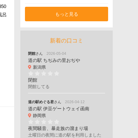
50
もっと見る
風呂
新着の口コミ
閉館
さん
2026-05-04
道の駅 ちぢみの里おぢや
新潟県
閉館
閉館してる
道の駅めぐる君
さん
2026-04-12
道の駅 伊豆ゲートウェイ函南
静岡県
夜間騒音、暴走族の溜まり場
土曜日の夜間に道の駅を利用しました