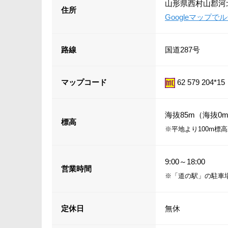
山形県西村山郡河北
住所
Googleマップ
路線
国道287号
マップコード
62 579 204*15
海抜85m（海抜0m
標高
※平地より100m標
9:00～18:00
営業時間
※「道の駅」の駐車
定休日
無休