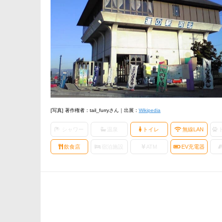
[写真] 著作権者：tail_furryさん｜出展：
Wikipedia
シャワー
温泉
トイレ
無線LAN
飲食店
宿泊施設
ATM
EV充電器