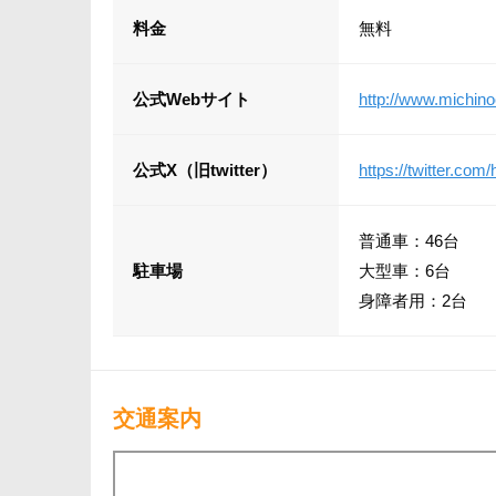
料金
無料
公式Webサイト
http://www.michin
公式X（旧twitter）
https://twitter.com
普通車：46台
駐車場
大型車：6台
身障者用：2台
交通案内