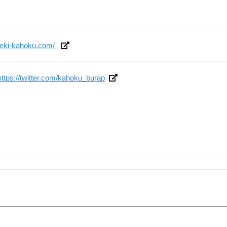
oeki-kahoku.com/
/https://twitter.com/kahoku_burap