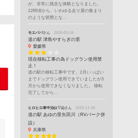
が、非常に残念な体験となりました。
22時頃から、いわゆる走り屋の集まり
のような状態とな…
モエパパ
さん
2026-03-16
道の駅 津島やすらぎの里
愛媛県
現在移転工事の為ドッグラン使用禁
止！
道の駅の移転工事中です。2月いっぱい
までドッグラン使用できていましたが3
月から使用できなくなりました。 移転
完了してから…
ヒロヒロ車中泊(≧▽≦)
さん
2025-11-30
道の駅 あゆの里矢田川（RVパーク併
設）
兵庫県