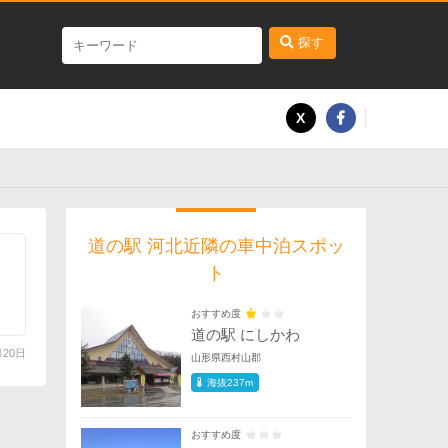
探す
道の駅 河北近隣の車中泊スポッ
ト
おすすめ度
道の駅 にしかわ
月20日
山形県西村山郡
海抜237m
おすすめ度