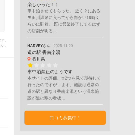
楽しかった！！
車中泊させてもらった。 近く？にある
矢田川温泉に入ってから向かい19時く
らいに到着。 既に営業終了してるはず
の店舗が明る…
です。
さい。
HARVEY
さん
2025-11-20
道の駅 香南楽湯
香川県
車中泊禁止のようです
本サイトの評価、✩2つを見て期待して
行ったのですが、まず、施設は通常の
道の駅と異なり香南楽湯という温泉施
設が道の駅の看板…
口コミ募集中！