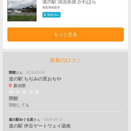
道の駅 清流茶屋 かわはら
鳥取県鳥取市
海抜29m
もっと見る
新着の口コミ
閉館
さん
2026-05-04
道の駅 ちぢみの里おぢや
新潟県
閉館
閉館してる
道の駅めぐる君
さん
2026-04-12
道の駅 伊豆ゲートウェイ函南