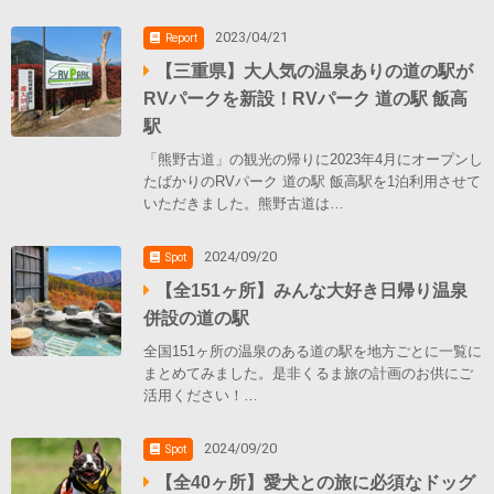
2023/04/21
Report
【三重県】大人気の温泉ありの道の駅が
RVパークを新設！RVパーク 道の駅 飯高
駅
「熊野古道」の観光の帰りに2023年4月にオープンし
たばかりのRVパーク 道の駅 飯高駅を1泊利用させて
いただきました。熊野古道は…
2024/09/20
Spot
【全151ヶ所】みんな大好き日帰り温泉
併設の道の駅
全国151ヶ所の温泉のある道の駅を地方ごとに一覧に
まとめてみました。是非くるま旅の計画のお供にご
活用ください！…
2024/09/20
Spot
【全40ヶ所】愛犬との旅に必須なドッグ