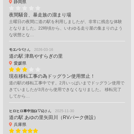
静岡県
夜間騒音、暴走族の溜まり場
土曜日の夜間に道の駅を利用しましたが、非常に残念な体験
となりました。22時頃から、いわゆる走り屋の集まりのよう
な状態とな…
モエパパ
さん
2026-03-16
道の駅 津島やすらぎの里
愛媛県
現在移転工事の為ドッグラン使用禁止！
道の駅の移転工事中です。2月いっぱいまでドッグラン使用で
きていましたが3月から使用できなくなりました。 移転完了
してから…
ヒロヒロ車中泊(≧▽≦)
さん
2025-11-30
道の駅 あゆの里矢田川（RVパーク併設）
兵庫県