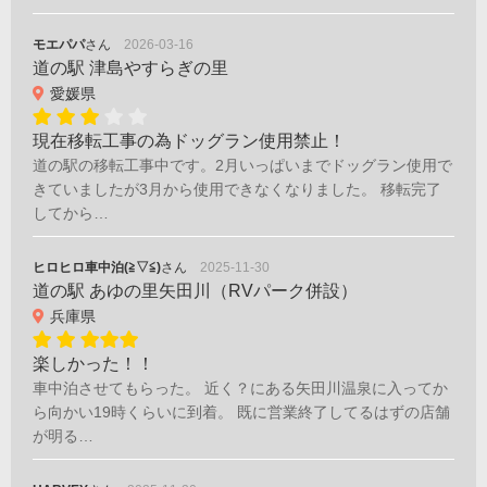
モエパパ
さん
2026-03-16
道の駅 津島やすらぎの里
愛媛県
現在移転工事の為ドッグラン使用禁止！
道の駅の移転工事中です。2月いっぱいまでドッグラン使用で
きていましたが3月から使用できなくなりました。 移転完了
してから…
ヒロヒロ車中泊(≧▽≦)
さん
2025-11-30
道の駅 あゆの里矢田川（RVパーク併設）
兵庫県
楽しかった！！
車中泊させてもらった。 近く？にある矢田川温泉に入ってか
ら向かい19時くらいに到着。 既に営業終了してるはずの店舗
が明る…