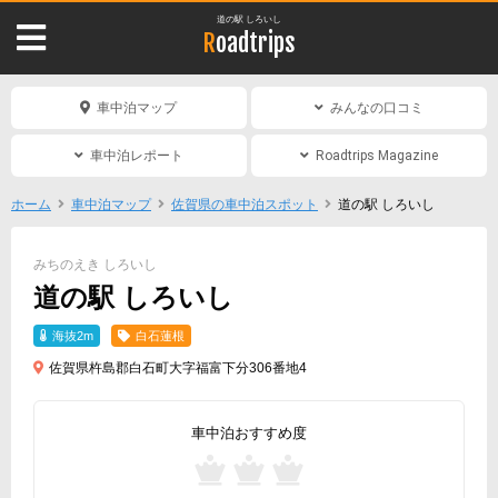
道の駅 しろいし
Roadtrips
車中泊マップ
みんなの口コミ
車中泊レポート
Roadtrips Magazine
ホーム
車中泊マップ
佐賀県の車中泊スポット
道の駅 しろいし
みちのえき しろいし
道の駅 しろいし
海抜2m
白石蓮根
佐賀県杵島郡白石町大字福富下分306番地4
車中泊おすすめ度