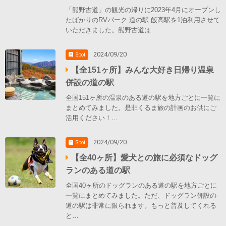
「熊野古道」の観光の帰りに2023年4月にオープンし
たばかりのRVパーク 道の駅 飯高駅を1泊利用させて
いただきました。熊野古道は…
2024/09/20
Spot
【全151ヶ所】みんな大好き日帰り温泉
併設の道の駅
全国151ヶ所の温泉のある道の駅を地方ごとに一覧に
まとめてみました。是非くるま旅の計画のお供にご
活用ください！…
2024/09/20
Spot
【全40ヶ所】愛犬との旅に必須なドッグ
ランのある道の駅
全国40ヶ所のドッグランのある道の駅を地方ごとに
一覧にまとめてみました。ただ、ドッグラン併設の
道の駅は非常に限られます。もっと普及してくれる
と…