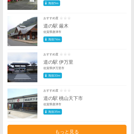
海抜5m
おすすめ度
道の駅 厳木
佐賀県唐津市
海抜74m
おすすめ度
道の駅 伊万里
佐賀県伊万里市
海抜33m
おすすめ度
道の駅 桃山天下市
佐賀県唐津市
海抜35m
もっと見る