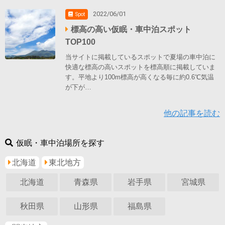
2022/06/01
Spot
標高の高い仮眠・車中泊スポット
TOP100
当サイトに掲載しているスポットで夏場の車中泊に
快適な標高の高いスポットを標高順に掲載していま
す。平地より100m標高が高くなる毎に約0.6℃気温
が下が…
他の記事を読む
仮眠・車中泊場所を探す
北海道
東北地方
北海道
青森県
岩手県
宮城県
秋田県
山形県
福島県