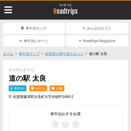
道の駅 太良
Roadtrips
車中泊マップ
みんなの口コミ
車中泊レポート
Roadtrips Magazine
ホーム
車中泊マップ
佐賀県の車中泊スポット
道の駅 太良
みちのえき たら
道の駅 太良
海抜3m
みかん
牡蠣
佐賀県藤津郡太良町大字伊福甲3488-2
車中泊おすすめ度