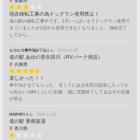
愛媛県
現在移転工事の為ドッグラン使用禁止！
道の駅の移転工事中です。2月いっぱいまでドッグラン使用で
きていましたが3月から使用できなくなりました。 移転完了
してから…
ヒロヒロ車中泊(≧▽≦)
さん
2025-11-30
道の駅 あゆの里矢田川（RVパーク併設）
兵庫県
楽しかった！！
車中泊させてもらった。 近く？にある矢田川温泉に入ってか
ら向かい19時くらいに到着。 既に営業終了してるはずの店舗
が明る…
HARVEY
さん
2025-11-20
道の駅 香南楽湯
香川県