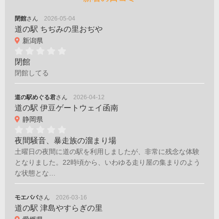
閉館
さん
2026-05-04
道の駅 ちぢみの里おぢや
新潟県
閉館
閉館してる
道の駅めぐる君
さん
2026-04-12
道の駅 伊豆ゲートウェイ函南
静岡県
夜間騒音、暴走族の溜まり場
土曜日の夜間に道の駅を利用しましたが、非常に残念な体験
となりました。22時頃から、いわゆる走り屋の集まりのよう
な状態とな…
モエパパ
さん
2026-03-16
道の駅 津島やすらぎの里