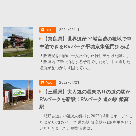
2024/02/11
Report
【奈良県】世界遺産 平城宮跡の敷地で車
中泊できるRVパーク平城京朱雀門ひろば
大阪観光を目的に一人旅の小旅行に出かけた際に、
大阪府内で車中泊をする予定でしたが、中々適した
場所が見つからず困っていま…
2023/04/21
Report
【三重県】大人気の温泉ありの道の駅が
RVパークを新設！RVパーク 道の駅 飯高
駅
「熊野古道」の観光の帰りに2023年4月にオープンし
たばかりのRVパーク 道の駅 飯高駅を1泊利用させて
いただきました。熊野古道は…