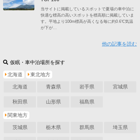
当サイトに掲載しているスポットで夏場の車中泊に
快適な標高の高いスポットを標高順に掲載していま
す。平地より100m標高が高くなる毎に約0.6℃気温
が下が…
他の記事を読む
仮眠・車中泊場所を探す
北海道
東北地方
北海道
青森県
岩手県
宮城県
秋田県
山形県
福島県
関東地方
茨城県
栃木県
群馬県
埼玉県