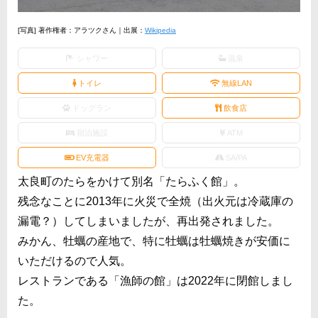
[写真] 著作権者：アラツクさん｜出展：
Wikipedia
シャワー
温泉
トイレ
無線LAN
ドッグラン
飲食店
宿泊施設
ATM
EV充電器
SA/PA
太良町のたらをかけて別名「たらふく館」。
残念なことに2013年に火災で全焼（出火元は冷蔵庫の
漏電？）してしまいましたが、再出発されました。
みかん、牡蠣の産地で、特に牡蠣は牡蠣焼きが安価に
いただけるので人気。
レストランである「漁師の館」は2022年に閉館しまし
た。