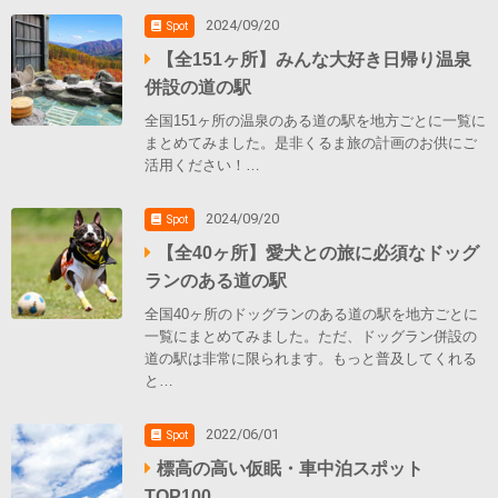
2024/09/20
Spot
【全151ヶ所】みんな大好き日帰り温泉
併設の道の駅
全国151ヶ所の温泉のある道の駅を地方ごとに一覧に
まとめてみました。是非くるま旅の計画のお供にご
活用ください！…
2024/09/20
Spot
【全40ヶ所】愛犬との旅に必須なドッグ
ランのある道の駅
全国40ヶ所のドッグランのある道の駅を地方ごとに
一覧にまとめてみました。ただ、ドッグラン併設の
道の駅は非常に限られます。もっと普及してくれる
と…
2022/06/01
Spot
標高の高い仮眠・車中泊スポット
TOP100