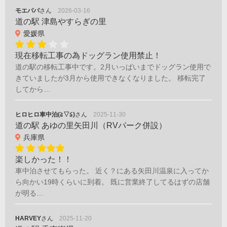
モエパパ
さん
2026-03-16
道の駅 津島やすらぎの里
愛媛県
現在移転工事の為ドッグラン使用禁止！
道の駅の移転工事中です。2月いっぱいまでドッグラン使用で
きていましたが3月から使用できなくなりました。 移転完了
してから…
ヒロヒロ車中泊(≧▽≦)
さん
2025-11-30
道の駅 あゆの里矢田川（RVパーク併設）
兵庫県
楽しかった！！
車中泊させてもらった。 近く？にある矢田川温泉に入ってか
ら向かい19時くらいに到着。 既に営業終了してるはずの店舗
が明る…
HARVEY
さん
2025-11-20