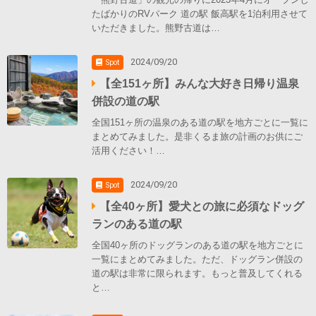
たばかりのRVパーク 道の駅 飯高駅を1泊利用させて
いただきました。熊野古道は…
2024/09/20
Spot
【全151ヶ所】みんな大好き日帰り温泉
併設の道の駅
全国151ヶ所の温泉のある道の駅を地方ごとに一覧に
まとめてみました。是非くるま旅の計画のお供にご
活用ください！…
2024/09/20
Spot
【全40ヶ所】愛犬との旅に必須なドッグ
ランのある道の駅
全国40ヶ所のドッグランのある道の駅を地方ごとに
一覧にまとめてみました。ただ、ドッグラン併設の
道の駅は非常に限られます。もっと普及してくれる
と…