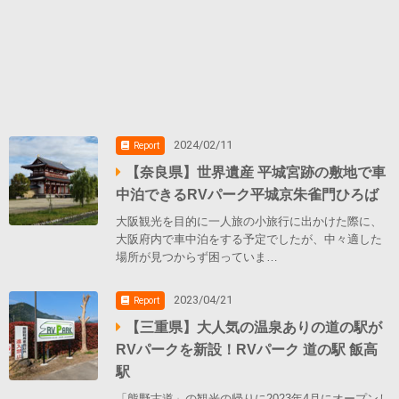
2024/02/11
Report
【奈良県】世界遺産 平城宮跡の敷地で車
中泊できるRVパーク平城京朱雀門ひろば
大阪観光を目的に一人旅の小旅行に出かけた際に、
大阪府内で車中泊をする予定でしたが、中々適した
場所が見つからず困っていま…
2023/04/21
Report
【三重県】大人気の温泉ありの道の駅が
RVパークを新設！RVパーク 道の駅 飯高
駅
「熊野古道」の観光の帰りに2023年4月にオープンし