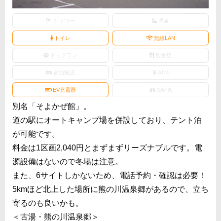
シャワー
温泉
トイレ
無線LAN
ドッグラン
飲食店
宿泊施設
ATM
EV充電器
SA/PA
別名「そよかぜ館」。
道の駅にオートキャンプ場を併設しており、テント泊
が可能です。
料金は1区画2,040円とまずまずリーズナブルです。電
源設備はないので冬場は注意。
また、6サイトしかないため、電話予約・確認は必要！
5kmほど北上した場所に熊の川温泉郷があるので、立ち
寄るのも良いかも。
＜古湯・熊の川温泉郷＞