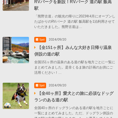
RVパークを新設！RVパーク 道の駅 飯高
駅
「熊野古道」の観光の帰りに2023年4月にオープンし
たばかりのRVパーク 道の駅 飯高駅を1泊利用させて
いただきました。熊野古道は…
2024/09/20
Spot
【全151ヶ所】みんな大好き日帰り温泉
併設の道の駅
全国151ヶ所の温泉のある道の駅を地方ごとに一覧に
まとめてみました。是非くるま旅の計画のお供にご
活用ください！…
2024/09/20
Spot
【全40ヶ所】愛犬との旅に必須なドッグ
ランのある道の駅
全国40ヶ所のドッグランのある道の駅を地方ごとに
一覧にまとめてみました。ただ、ドッグラン併設の