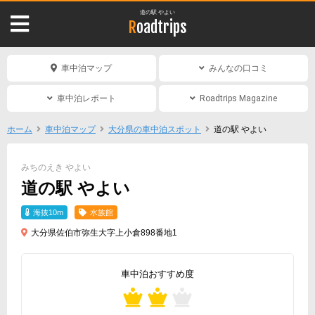
道の駅 やよい
Roadtrips
車中泊マップ
みんなの口コミ
車中泊レポート
Roadtrips Magazine
ホーム
車中泊マップ
大分県の車中泊スポット
道の駅 やよい
みちのえき やよい
道の駅 やよい
海抜10m
水族館
大分県佐伯市弥生大字上小倉898番地1
車中泊おすすめ度