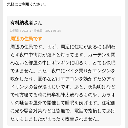
気軽にご利用ください。
有料納税者
さん
訪問日：2016-1／投稿日：2021-06-24
周辺の住民です
周辺の住民です。まず、周辺に住宅があるにも関わ
らず夜中中街灯が煌々と灯ってます。カーテンを閉
めないと部屋の中はギンギンに明るく、とても快眠
できません。また、夜中にバイク乗りがエンジンを
吹かしたり、夏冬などはエアコンを効かすためアイ
ドリングの音が凄まじいです。あと、夜勤明けなど
で朝方寝てる時に栂牟礼陣太鼓なるものや、カラオ
ケの騒音を屋外で開催して睡眠を妨げます。住宅側
に光や騒音対策などは皆無で、電話で指摘してあげ
たりもしましたがまったく改善されません。