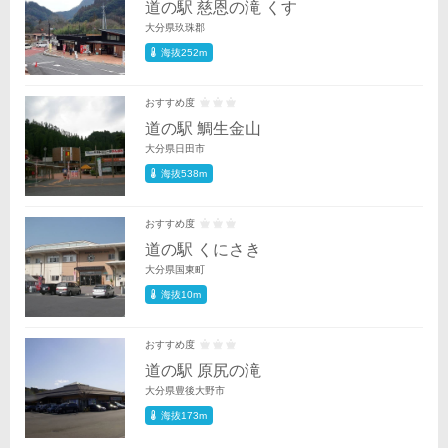
道の駅 慈恩の滝 くす
大分県玖珠郡
海抜252m
おすすめ度
道の駅 鯛生金山
大分県日田市
海抜538m
おすすめ度
道の駅 くにさき
大分県国東町
海抜10m
おすすめ度
道の駅 原尻の滝
大分県豊後大野市
海抜173m