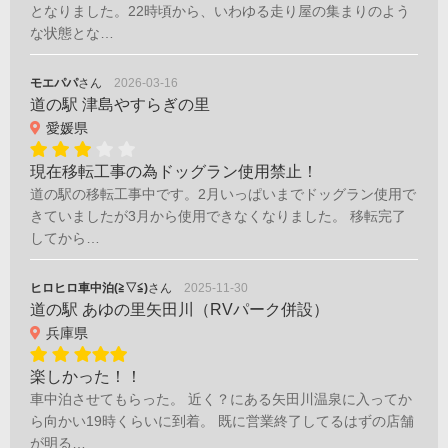
となりました。22時頃から、いわゆる走り屋の集まりのよう
な状態とな…
モエパパ
さん
2026-03-16
道の駅 津島やすらぎの里
愛媛県
現在移転工事の為ドッグラン使用禁止！
道の駅の移転工事中です。2月いっぱいまでドッグラン使用で
きていましたが3月から使用できなくなりました。 移転完了
してから…
ヒロヒロ車中泊(≧▽≦)
さん
2025-11-30
道の駅 あゆの里矢田川（RVパーク併設）
兵庫県
楽しかった！！
車中泊させてもらった。 近く？にある矢田川温泉に入ってか
ら向かい19時くらいに到着。 既に営業終了してるはずの店舗
が明る…