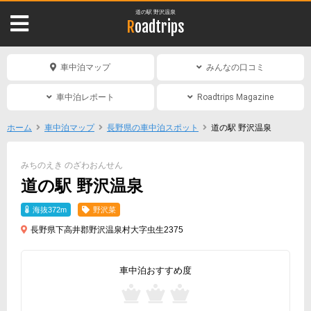
道の駅 野沢温泉
Roadtrips
車中泊マップ
みんなの口コミ
車中泊レポート
Roadtrips Magazine
ホーム
車中泊マップ
長野県の車中泊スポット
道の駅 野沢温泉
みちのえき のざわおんせん
道の駅 野沢温泉
海抜372m
野沢菜
長野県下高井郡野沢温泉村大字虫生2375
車中泊おすすめ度