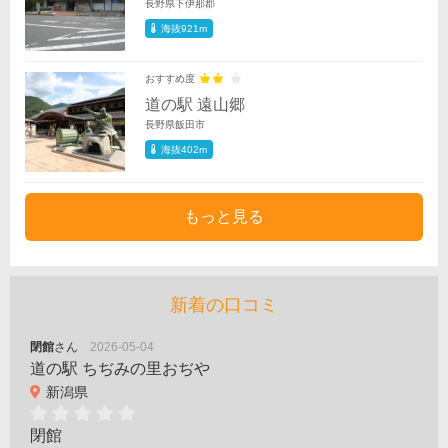
長野県下伊那郡
海抜921m
おすすめ度
道の駅 遠山郷
長野県飯田市
海抜402m
もっと見る
新着の口コミ
閉館
さん
2026-05-04
道の駅 ちぢみの里おぢや
新潟県
閉館