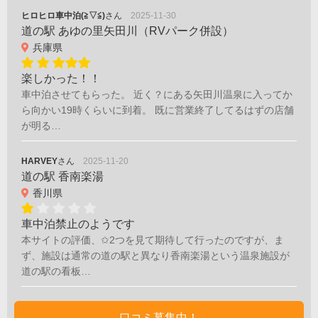
ヒロヒロ車中泊(≧▽≦)
さん
2025-11-30
道の駅 あゆの里矢田川（RVパーク併設）
兵庫県
楽しかった！！
車中泊させてもらった。 近く？にある矢田川温泉に入ってか
ら向かい19時くらいに到着。 既に営業終了してるはずの店舗
が明る…
HARVEY
さん
2025-11-20
道の駅 香南楽湯
香川県
車中泊禁止のようです
本サイトの評価、✩2つを見て期待して行ったのですが、ま
ず、施設は通常の道の駅と異なり香南楽湯という温泉施設が
道の駅の看板…
口コミ募集中！