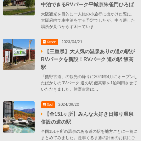
中泊できるRVパーク平城京朱雀門ひろば
大阪観光を目的に一人旅の小旅行に出かけた際に、
大阪府内で車中泊をする予定でしたが、中々適した
場所が見つからず困っていま…
2023/04/21
Report
【三重県】大人気の温泉ありの道の駅が
RVパークを新設！RVパーク 道の駅 飯高
駅
「熊野古道」の観光の帰りに2023年4月にオープンし
たばかりのRVパーク 道の駅 飯高駅を1泊利用させて
いただきました。熊野古道は…
2024/09/20
Spot
【全151ヶ所】みんな大好き日帰り温泉
併設の道の駅
全国151ヶ所の温泉のある道の駅を地方ごとに一覧に
まとめてみました。是非くるま旅の計画のお供にご