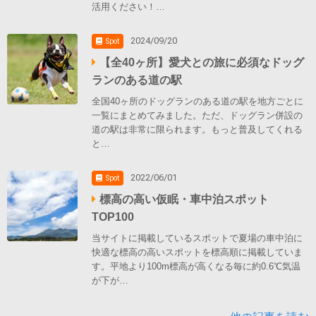
活用ください！…
2024/09/20
Spot
【全40ヶ所】愛犬との旅に必須なドッグ
ランのある道の駅
全国40ヶ所のドッグランのある道の駅を地方ごとに
一覧にまとめてみました。ただ、ドッグラン併設の
道の駅は非常に限られます。もっと普及してくれる
と…
2022/06/01
Spot
標高の高い仮眠・車中泊スポット
TOP100
当サイトに掲載しているスポットで夏場の車中泊に
快適な標高の高いスポットを標高順に掲載していま
す。平地より100m標高が高くなる毎に約0.6℃気温
が下が…