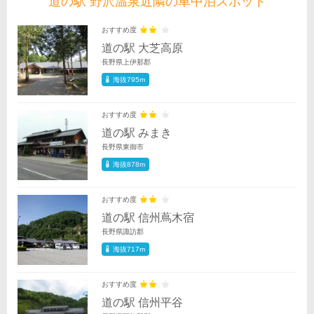
道の駅 野沢温泉近隣の車中泊スポット
おすすめ度
道の駅 大芝高原
長野県上伊那郡
海抜795m
おすすめ度
道の駅 みまき
長野県東御市
海抜878m
おすすめ度
道の駅 信州蔦木宿
長野県諏訪郡
海抜717m
おすすめ度
道の駅 信州平谷