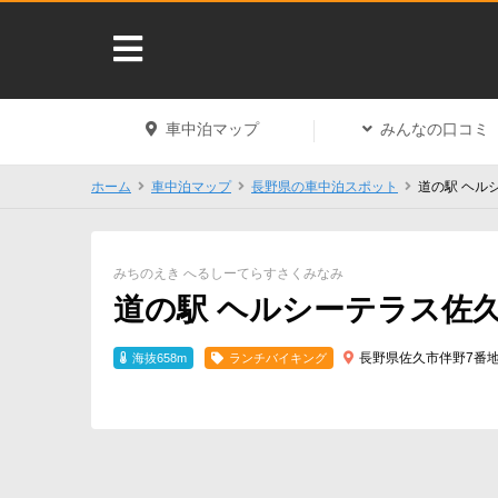
車中泊マップ
みんなの口コミ
ホーム
車中泊マップ
長野県の車中泊スポット
道の駅 ヘル
みちのえき へるしーてらすさくみなみ
道の駅 ヘルシーテラス佐
長野県佐久市伴野7番地
海抜658m
ランチバイキング