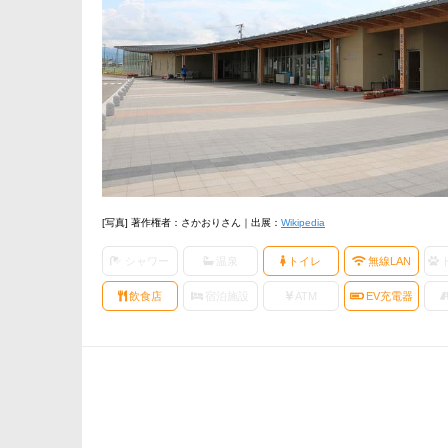
[写真] 著作権者：さかおりさん｜出展：
Wikipedia
シャワー
温泉
トイレ
無線LAN
飲食店
宿泊施設
ATM
EV充電器