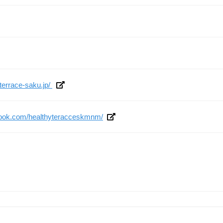
terrace-saku.jp/
book.com/healthyteracceskmnm/