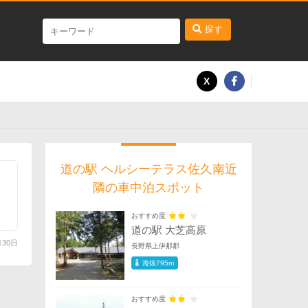
探す
道の駅 ヘルシーテラス佐久南近
隣の車中泊スポット
おすすめ度
道の駅 大芝高原
月30日
長野県上伊那郡
海抜795m
おすすめ度