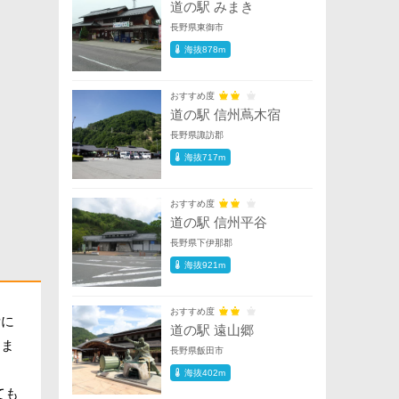
道の駅 みまき
長野県東御市
海抜878m
おすすめ度
道の駅 信州蔦木宿
長野県諏訪郡
海抜717m
おすすめ度
道の駅 信州平谷
長野県下伊那郡
海抜921m
おすすめ度
所に
道の駅 遠山郷
りま
長野県飯田市
海抜402m
ても