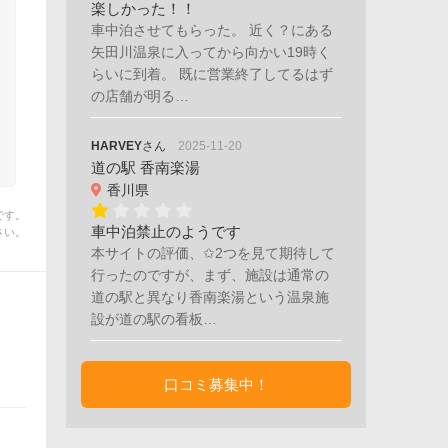
楽しかった！！
車中泊させてもらった。 近く？にある
矢田川温泉に入ってから向かい19時く
らいに到着。 既に営業終了してるはず
の店舗が明る…
HARVEY
さん
2025-11-20
道の駅 香南楽湯
香川県
です。
車中泊禁止のようです
さい。
本サイトの評価、✩2つを見て期待して
行ったのですが、まず、施設は通常の
道の駅と異なり香南楽湯という温泉施
設が道の駅の看板…
口コミ募集中！