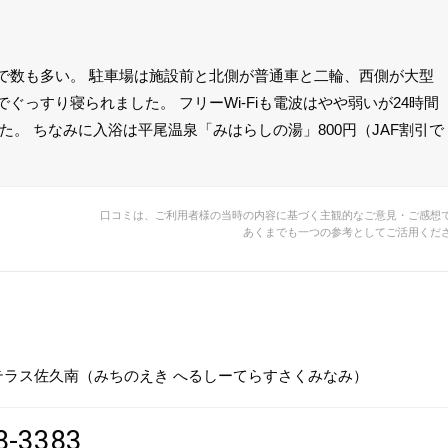
で数も多い。 駐車場は施設前と北側が普通車と二輪、西側が大型
っすり寝られました。 フリーWi-Fiも電波はやや弱いが24時間
。 ちなみに入浴は平尾温泉「みはらしの湯」800円（JAF割引で
口コミは、ご利用者様の当時の内容に基づく主観的なご意見・ご感想
あくまでも一つの参考としてご活用くだ
テラス佐久南（みちのえき へるしーてらすさくみなみ）
8-3383