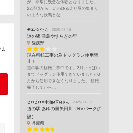
が、非常に残念な体験となりました。
22時頃から、いわゆる走り屋の集まり
のような状態とな…
モエパパ
さん
2026-03-16
道の駅 津島やすらぎの里
愛媛県
けま
現在移転工事の為ドッグラン使用禁
止！
道の駅の移転工事中です。2月いっぱい
までドッグラン使用できていましたが3
月から使用できなくなりました。 移転
完了してから…
ヒロヒロ車中泊(≧▽≦)
さん
2025-11-30
道の駅 あゆの里矢田川（RVパーク併
設）
兵庫県