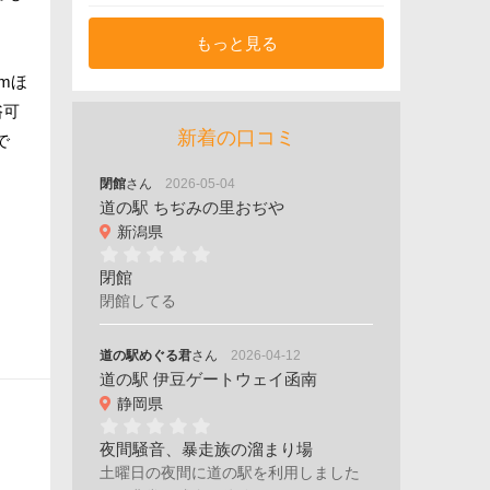
もっと見る
mほ
浴可
新着の口コミ
で
閉館
さん
2026-05-04
道の駅 ちぢみの里おぢや
新潟県
閉館
閉館してる
道の駅めぐる君
さん
2026-04-12
道の駅 伊豆ゲートウェイ函南
静岡県
夜間騒音、暴走族の溜まり場
土曜日の夜間に道の駅を利用しました