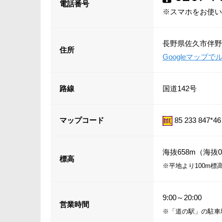
電話番号
※スマホをお使い
長野県佐久市伴野
住所
Googleマップ
路線
国道142号
マップコード
85 233 847*46
海抜658m（海抜0
標高
※平地より100m標
9:00～20:00
営業時間
※「道の駅」の駐車