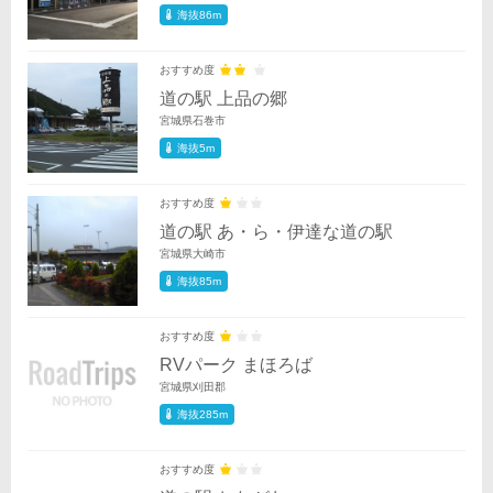
海抜86m
おすすめ度
道の駅 上品の郷
宮城県石巻市
海抜5m
おすすめ度
道の駅 あ・ら・伊達な道の駅
宮城県大崎市
海抜85m
おすすめ度
RVパーク まほろば
宮城県刈田郡
海抜285m
おすすめ度