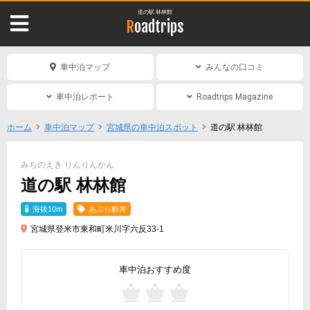
道の駅 林林館
Roadtrips
車中泊マップ
みんなの口コミ
車中泊レポート
Roadtrips Magazine
ホーム
車中泊マップ
宮城県の車中泊スポット
道の駅 林林館
みちのえき りんりんかん
道の駅 林林館
海抜10m
あぶら麩丼
宮城県登米市東和町米川字六反33-1
車中泊おすすめ度