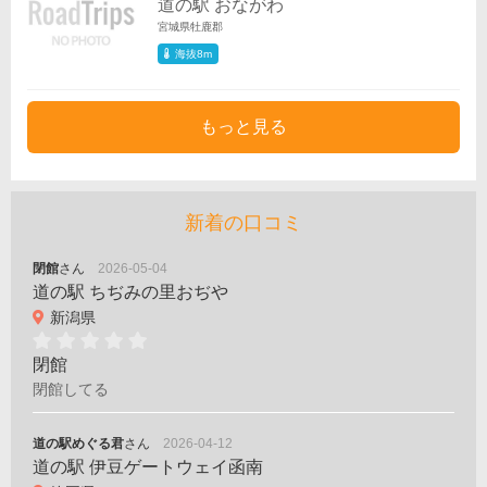
道の駅 おながわ
宮城県牡鹿郡
海抜8m
もっと見る
新着の口コミ
閉館
さん
2026-05-04
道の駅 ちぢみの里おぢや
新潟県
閉館
閉館してる
道の駅めぐる君
さん
2026-04-12
道の駅 伊豆ゲートウェイ函南