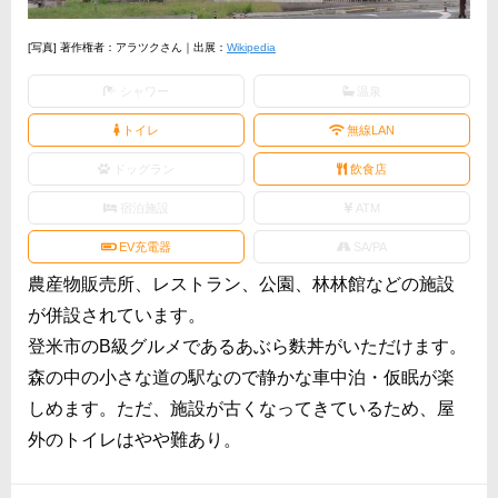
[写真] 著作権者：アラツクさん｜出展：
Wikipedia
シャワー
温泉
トイレ
無線LAN
ドッグラン
飲食店
宿泊施設
ATM
EV充電器
SA/PA
農産物販売所、レストラン、公園、林林館などの施設
が併設されています。
登米市のB級グルメであるあぶら麩丼がいただけます。
森の中の小さな道の駅なので静かな車中泊・仮眠が楽
しめます。ただ、施設が古くなってきているため、屋
外のトイレはやや難あり。