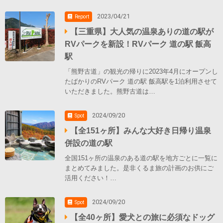
2023/04/21
Report
【三重県】大人気の温泉ありの道の駅が
RVパークを新設！RVパーク 道の駅 飯高
駅
「熊野古道」の観光の帰りに2023年4月にオープンし
たばかりのRVパーク 道の駅 飯高駅を1泊利用させて
いただきました。熊野古道は…
2024/09/20
Spot
【全151ヶ所】みんな大好き日帰り温泉
併設の道の駅
全国151ヶ所の温泉のある道の駅を地方ごとに一覧に
まとめてみました。是非くるま旅の計画のお供にご
活用ください！…
2024/09/20
Spot
【全40ヶ所】愛犬との旅に必須なドッグ