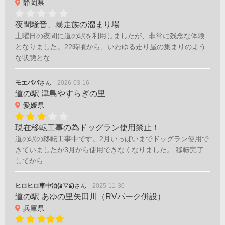
静岡県
夜間騒音、暴走族の溜まり場
土曜日の夜間に道の駅を利用しましたが、非常に残念な体験
となりました。22時頃から、いわゆる走り屋の集まりのよう
な状態とな…
モエパパ
さん
2026-03-16
道の駅 津島やすらぎの里
愛媛県
現在移転工事の為ドッグラン使用禁止！
道の駅の移転工事中です。2月いっぱいまでドッグラン使用で
きていましたが3月から使用できなくなりました。 移転完了
してから…
ヒロヒロ車中泊(≧▽≦)
さん
2025-11-30
道の駅 あゆの里矢田川（RVパーク併設）
兵庫県