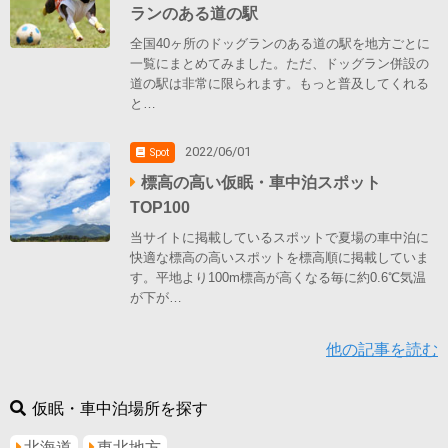
ランのある道の駅
全国40ヶ所のドッグランのある道の駅を地方ごとに
一覧にまとめてみました。ただ、ドッグラン併設の
道の駅は非常に限られます。もっと普及してくれる
と…
2022/06/01
Spot
標高の高い仮眠・車中泊スポット
TOP100
当サイトに掲載しているスポットで夏場の車中泊に
快適な標高の高いスポットを標高順に掲載していま
す。平地より100m標高が高くなる毎に約0.6℃気温
が下が…
他の記事を読む
仮眠・車中泊場所を探す
北海道
東北地方