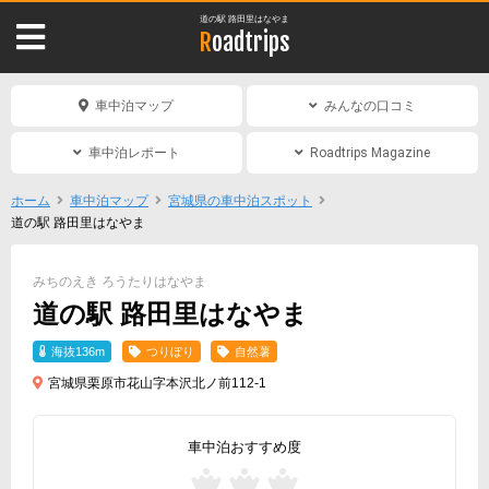
道の駅 路田里はなやま
Roadtrips
車中泊マップ
みんなの口コミ
車中泊レポート
Roadtrips Magazine
ホーム
車中泊マップ
宮城県の車中泊スポット
道の駅 路田里はなやま
みちのえき ろうたりはなやま
道の駅 路田里はなやま
海抜136m
つりぼり
自然薯
宮城県栗原市花山字本沢北ノ前112-1
車中泊おすすめ度