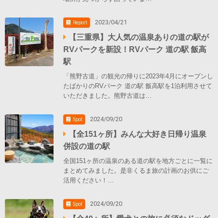
2023/04/21
Report
【三重県】大人気の温泉ありの道の駅が
RVパークを新設！RVパーク 道の駅 飯高
駅
「熊野古道」の観光の帰りに2023年4月にオープンし
たばかりのRVパーク 道の駅 飯高駅を1泊利用させて
いただきました。熊野古道は…
2024/09/20
Spot
【全151ヶ所】みんな大好き日帰り温泉
併設の道の駅
全国151ヶ所の温泉のある道の駅を地方ごとに一覧に
まとめてみました。是非くるま旅の計画のお供にご
活用ください！…
2024/09/20
Spot