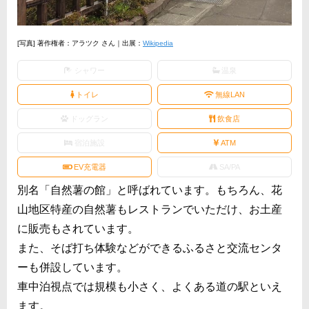
[写真] 著作権者：アラツク さん｜出展：
Wikipedia
シャワー
温泉
トイレ
無線LAN
ドッグラン
飲食店
宿泊施設
ATM
EV充電器
SA/PA
別名「自然薯の館」と呼ばれています。もちろん、花
山地区特産の自然薯もレストランでいただけ、お土産
に販売もされています。
また、そば打ち体験などができるふるさと交流センタ
ーも併設しています。
車中泊視点では規模も小さく、よくある道の駅といえ
ます。