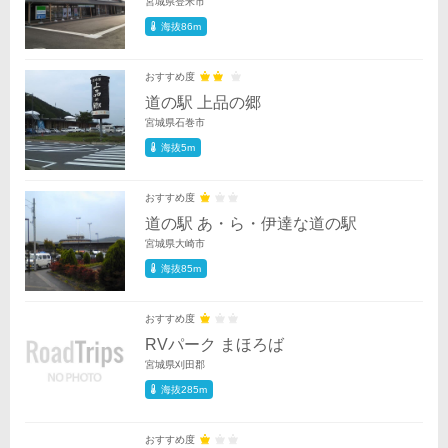
宮城県登米市
海抜86m
おすすめ度
道の駅 上品の郷
宮城県石巻市
海抜5m
おすすめ度
道の駅 あ・ら・伊達な道の駅
宮城県大崎市
海抜85m
おすすめ度
RVパーク まほろば
宮城県刈田郡
海抜285m
おすすめ度