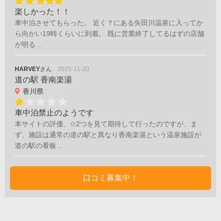
楽しかった！！
車中泊させてもらった。 近く？にある矢田川温泉に入ってか
ら向かい19時くらいに到着。 既に営業終了してるはずの店舗
が明る…
HARVEY
さん
2025-11-20
道の駅 香南楽湯
香川県
車中泊禁止のようです
本サイトの評価、✩2つを見て期待して行ったのですが、ま
ず、施設は通常の道の駅と異なり香南楽湯という温泉施設が
道の駅の看板…
口コミ募集中！