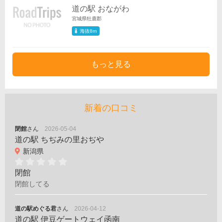
道の駅 おながわ
宮城県牡鹿郡
海抜8m
もっと見る
新着の口コミ
閉館
さん
2026-05-04
道の駅 ちぢみの里おぢや
新潟県
閉館
閉館してる
道の駅めぐる君
さん
2026-04-12
道の駅 伊豆ゲートウェイ函南