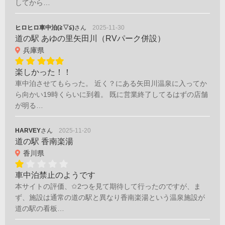
してから…
ヒロヒロ車中泊(≧▽≦)
さん
2025-11-30
道の駅 あゆの里矢田川（RVパーク併設）
兵庫県
楽しかった！！
車中泊させてもらった。 近く？にある矢田川温泉に入ってか
ら向かい19時くらいに到着。 既に営業終了してるはずの店舗
が明る…
HARVEY
さん
2025-11-20
道の駅 香南楽湯
香川県
車中泊禁止のようです
本サイトの評価、✩2つを見て期待して行ったのですが、ま
ず、施設は通常の道の駅と異なり香南楽湯という温泉施設が
道の駅の看板…