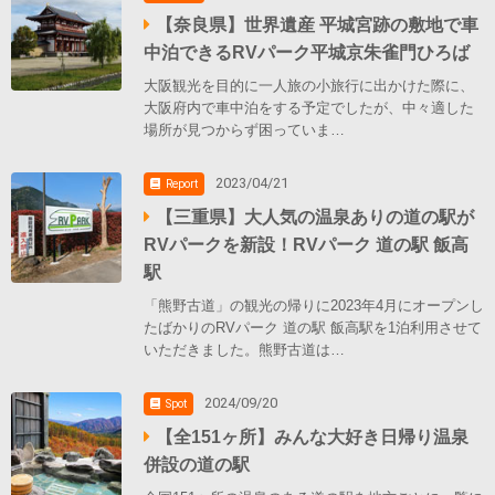
【奈良県】世界遺産 平城宮跡の敷地で車
中泊できるRVパーク平城京朱雀門ひろば
大阪観光を目的に一人旅の小旅行に出かけた際に、
大阪府内で車中泊をする予定でしたが、中々適した
場所が見つからず困っていま…
2023/04/21
Report
【三重県】大人気の温泉ありの道の駅が
RVパークを新設！RVパーク 道の駅 飯高
駅
「熊野古道」の観光の帰りに2023年4月にオープンし
たばかりのRVパーク 道の駅 飯高駅を1泊利用させて
いただきました。熊野古道は…
2024/09/20
Spot
【全151ヶ所】みんな大好き日帰り温泉
併設の道の駅