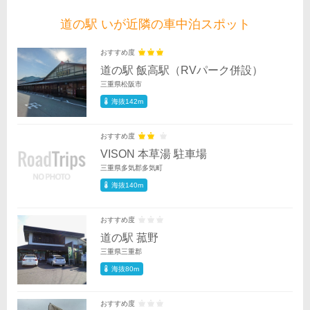
道の駅 いが近隣の車中泊スポット
おすすめ度
道の駅 飯高駅（RVパーク併設）
三重県松阪市
海抜142m
おすすめ度
VISON 本草湯 駐車場
三重県多気郡多気町
海抜140m
おすすめ度
道の駅 菰野
三重県三重郡
海抜80m
おすすめ度