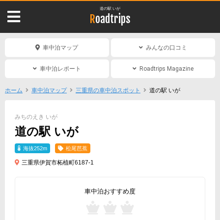
道の駅 いが
Roadtrips
車中泊マップ
みんなの口コミ
車中泊レポート
Roadtrips Magazine
ホーム
車中泊マップ
三重県の車中泊スポット
道の駅 いが
みちのえき いが
道の駅 いが
海抜252m
松尾芭蕉
三重県伊賀市柘植町6187-1
車中泊おすすめ度