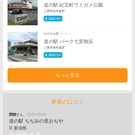
道の駅 紀宝町ウミガメ公園
三重県南牟婁郡
海抜10m
おすすめ度
道の駅 パーク七里御浜
三重県南牟婁郡
海抜12m
もっと見る
新着の口コミ
閉館
さん
2026-05-04
道の駅 ちぢみの里おぢや
新潟県