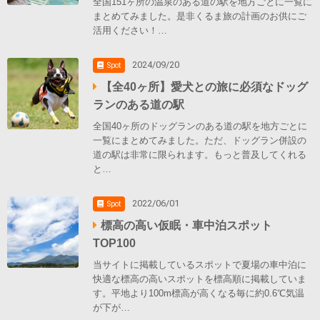
全国151ヶ所の温泉のある道の駅を地方ごとに一覧に
まとめてみました。是非くるま旅の計画のお供にご
活用ください！…
2024/09/20
Spot
【全40ヶ所】愛犬との旅に必須なドッグ
ランのある道の駅
全国40ヶ所のドッグランのある道の駅を地方ごとに
一覧にまとめてみました。ただ、ドッグラン併設の
道の駅は非常に限られます。もっと普及してくれる
と…
2022/06/01
Spot
標高の高い仮眠・車中泊スポット
TOP100
当サイトに掲載しているスポットで夏場の車中泊に
快適な標高の高いスポットを標高順に掲載していま
す。平地より100m標高が高くなる毎に約0.6℃気温
が下が…