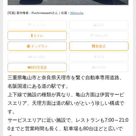
[写真] 著作権者：Puchi-masashiさん｜出展：
Wikipedia
シャワー
温泉
トイレ
無線LAN
ドッグラン
飲食店
宿泊施設
ATM
EV充電器
SA/PA
三重県亀山市と奈良県天理市を繋ぐ自動車専用道路、
名阪国道にある道の駅です。
上下線で施設の種類が異なり、亀山方面は伊賀サービ
スエリア、天理方面は道の駅いがという珍しい構成で
す。
サービスエリアに近い施設で、レストランも7:00～21:0
0までと営業時間も長く、駐車場も80台ほどと広いで