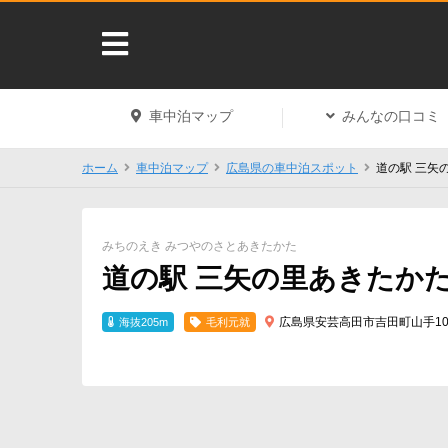
車中泊マップ
みんなの口コミ
ホーム
車中泊マップ
広島県の車中泊スポット
道の駅 三矢
みちのえき みつやのさとあきたかた
道の駅 三矢の里あきたか
広島県安芸高田市吉田町山手105
海抜205m
毛利元就