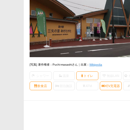
[写真] 著作権者：Puchi-masashiさん｜出展：
Wikipedia
シャワー
温泉
トイレ
無線LAN
飲食店
宿泊施設
ATM
EV充電器