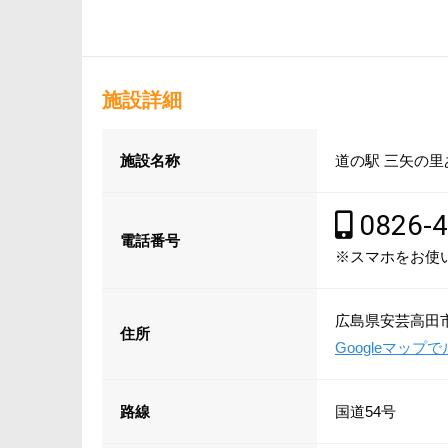
施設詳細
施設名称
道の駅 三矢の
0826-4
電話番号
※スマホをお使
広島県安芸高田市
住所
Googleマッ
路線
国道54号