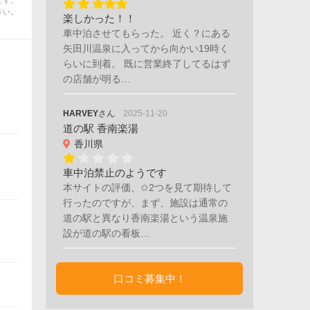
です。
さい。
楽しかった！！
車中泊させてもらった。 近く？にある
矢田川温泉に入ってから向かい19時く
らいに到着。 既に営業終了してるはず
の店舗が明る…
HARVEY
さん
2025-11-20
道の駅 香南楽湯
香川県
車中泊禁止のようです
本サイトの評価、✩2つを見て期待して
行ったのですが、まず、施設は通常の
道の駅と異なり香南楽湯という温泉施
設が道の駅の看板…
口コミ募集中！