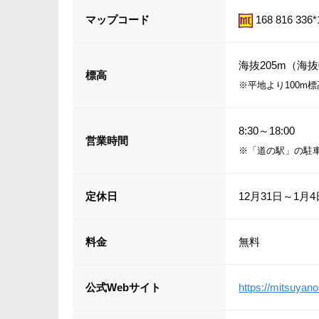
マップコード
168 816 336*
海抜205m（海抜
標高
※平地より100m
8:30～18:00
営業時間
※「道の駅」の駐
定休日
12月31日～1月4
料金
無料
公式Webサイト
https://mitsuyan