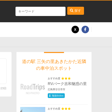
探す
道の駅 三矢の里あきたかた近隣
の車中泊スポット
おすすめ度
RVパーク吉和魅惑の里
月23日
広島県廿日市市
海抜644m
おすすめ度