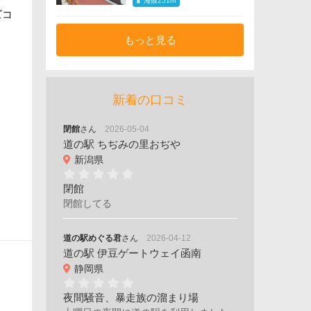
海抜251m
ズコ
もっと見る
新着の口コミ
閉館
さん
2026-05-04
道の駅 ちぢみの里おぢや
新潟県
閉館
閉館してる
道の駅めぐる君
さん
2026-04-12
道の駅 伊豆ゲートウェイ函南
静岡県
夜間騒音、暴走族の溜まり場