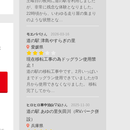
土曜日の夜間に道の駅を利用しました
が、非常に残念な体験となりました。
22時頃から、いわゆる走り屋の集まり
のような状態とな…
モエパパ
さん
2026-03-16
道の駅 津島やすらぎの里
愛媛県
ま
現在移転工事の為ドッグラン使用禁
止！
道の駅の移転工事中です。2月いっぱい
までドッグラン使用できていましたが3
月から使用できなくなりました。 移転
完了してから…
ヒロヒロ車中泊(≧▽≦)
さん
2025-11-30
道の駅 あゆの里矢田川（RVパーク併
設）
兵庫県