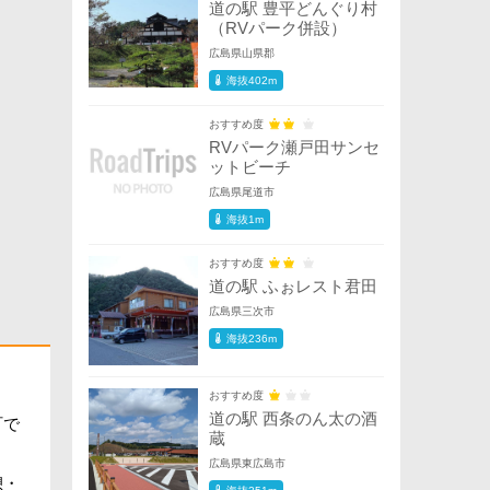
道の駅 豊平どんぐり村
（RVパーク併設）
広島県山県郡
海抜402m
おすすめ度
RVパーク瀬戸田サンセ
ットビーチ
広島県尾道市
海抜1m
おすすめ度
道の駅 ふぉレスト君田
広島県三次市
海抜236m
おすすめ度
道の駅 西条のん太の酒
町で
蔵
広島県東広島市
憩・