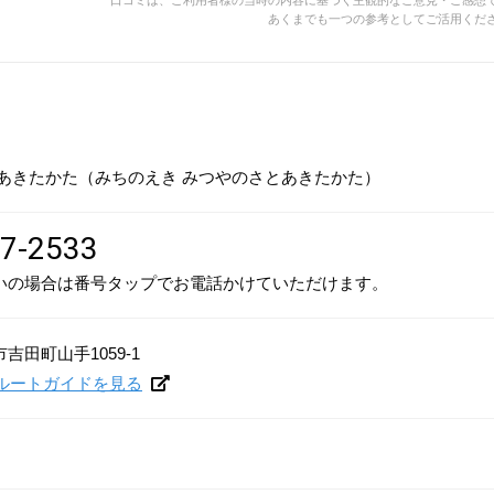
口コミは、ご利用者様の当時の内容に基づく主観的なご意見・ご感想
あくまでも一つの参考としてご活用くだ
里あきたかた（みちのえき みつやのさとあきたかた）
7-2533
いの場合は番号タップでお電話かけていただけます。
吉田町山手1059-1
プでルートガイドを見る