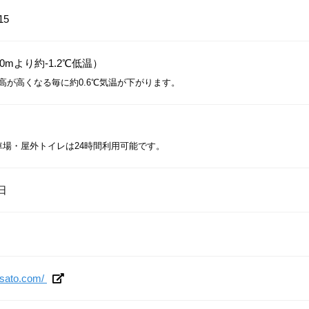
15
0mより約-1.2℃低温）
標高が高くなる毎に約0.6℃気温が下がります。
車場・屋外トイレは24時間利用可能です。
日
osato.com/