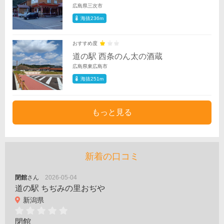
広島県三次市
海抜236m
おすすめ度
道の駅 西条のん太の酒蔵
広島県東広島市
海抜251m
もっと見る
新着の口コミ
閉館
さん
2026-05-04
道の駅 ちぢみの里おぢや
新潟県
閉館