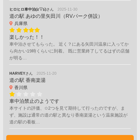
ヒロヒロ車中泊(≧▽≦)
さん
2025-11-30
道の駅 あゆの里矢田川（RVパーク併設）
兵庫県
楽しかった！！
車中泊させてもらった。 近く？にある矢田川温泉に入ってか
ら向かい19時くらいに到着。 既に営業終了してるはずの店舗
が明る…
HARVEY
さん
2025-11-20
道の駅 香南楽湯
香川県
車中泊禁止のようです
本サイトの評価、✩2つを見て期待して行ったのですが、ま
ず、施設は通常の道の駅と異なり香南楽湯という温泉施設が
道の駅の看板…