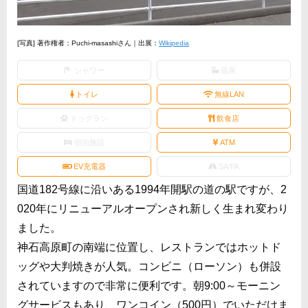
[写真] 著作権者：Puchi-masashiさん｜出展：
Wikipedia
シャワー
温泉
トイレ
無線LAN
ドッグラン
飲食店
宿泊施設
ATM
EV充電器
SA/PA
国道182号線に沿いある1994年開駅の道の駅ですが、2
020年にリニューアルオープンされ新しく生まれ変わり
ました。
神石高原町の南端に位置し、レストランではホットド
ッグや大判焼きが人気。コンビニ（ローソン）も併設
されていますので非常に便利です。朝9:00～モーニン
グサービスもあり、ワンコイン（500円）でいただけま