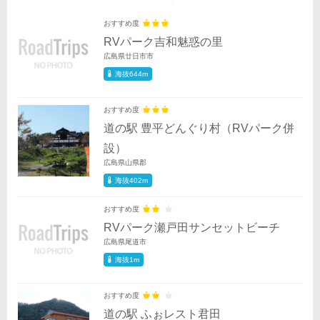
おすすめ度
RVパーク吉和魅惑の里
広島県廿日市市
海抜644m
おすすめ度
道の駅 豊平どんぐり村（RVパーク併
設）
広島県山県郡
海抜402m
おすすめ度
RVパーク瀬戸田サンセットビーチ
広島県尾道市
海抜1m
おすすめ度
道の駅 ふぉレスト君田