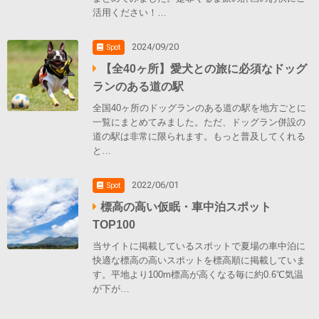
活用ください！…
2024/09/20
Spot
【全40ヶ所】愛犬との旅に必須なドッグ
ランのある道の駅
全国40ヶ所のドッグランのある道の駅を地方ごとに
一覧にまとめてみました。ただ、ドッグラン併設の
道の駅は非常に限られます。もっと普及してくれる
と…
2022/06/01
Spot
標高の高い仮眠・車中泊スポット
TOP100
当サイトに掲載しているスポットで夏場の車中泊に
快適な標高の高いスポットを標高順に掲載していま
す。平地より100m標高が高くなる毎に約0.6℃気温
が下が…