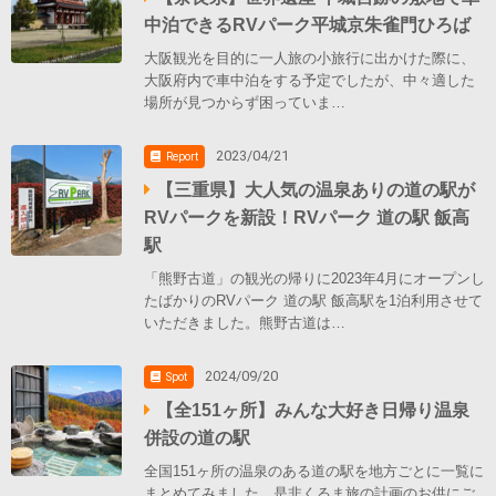
中泊できるRVパーク平城京朱雀門ひろば
大阪観光を目的に一人旅の小旅行に出かけた際に、
大阪府内で車中泊をする予定でしたが、中々適した
場所が見つからず困っていま…
2023/04/21
Report
【三重県】大人気の温泉ありの道の駅が
RVパークを新設！RVパーク 道の駅 飯高
駅
「熊野古道」の観光の帰りに2023年4月にオープンし
たばかりのRVパーク 道の駅 飯高駅を1泊利用させて
いただきました。熊野古道は…
2024/09/20
Spot
【全151ヶ所】みんな大好き日帰り温泉
併設の道の駅
全国151ヶ所の温泉のある道の駅を地方ごとに一覧に
まとめてみました。是非くるま旅の計画のお供にご