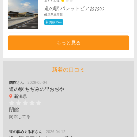
おすすめ度
道の駅 パレットピアおおの
岐阜県揖斐郡
海抜15m
もっと見る
新着の口コミ
閉館
さん
2026-05-04
道の駅 ちぢみの里おぢや
新潟県
閉館
閉館してる
道の駅めぐる君
さん
2026-04-12