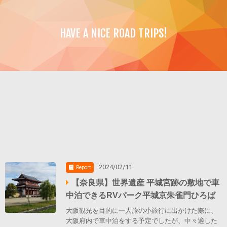
HAVE A NICE ROAD TRIPS!
2024/02/11
Report
【奈良県】世界遺産 平城宮跡の敷地で車
中泊できるRVパーク平城京朱雀門ひろば
大阪観光を目的に一人旅の小旅行に出かけた際に、
大阪府内で車中泊をする予定でしたが、中々適した