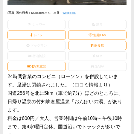
[写真] 著作権者：Mukasoraさん｜出展：
Wikipedia
シャワー
温泉
トイレ
無線LAN
ドッグラン
飲食店
宿泊施設
ATM
EV充電器
SA/PA
24時間営業のコンビニ（ローソン）を併設していま
す。足湯は閉鎖されました。（口コミ情報より）
国道256号を北に5km（車で約7分）ほどのところに、
日帰り温泉の付知峡倉屋温泉「おんぽいの湯」があり
ます。
料金は600円／大人、営業時間は午前10時～午後10時
まで、第4水曜日定休。国道沿いでトラックが多いで