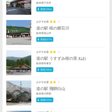
岐阜県下呂市
海抜236m
おすすめ度
道の駅 桜の郷荘川
岐阜県高山市
海抜827m
おすすめ度
道の駅 うすずみ桜の里 ねお
岐阜県本巣市
海抜249m
おすすめ度
道の駅 飛騨白山
岐阜県大野郡
海抜619m