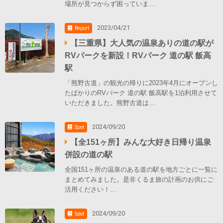
場所が見つからず困っていま…
2023/04/21
Report
【三重県】大人気の温泉ありの道の駅が
RVパークを新設！RVパーク 道の駅 飯高
駅
「熊野古道」の観光の帰りに2023年4月にオープンし
たばかりのRVパーク 道の駅 飯高駅を1泊利用させて
いただきました。熊野古道は…
2024/09/20
Spot
【全151ヶ所】みんな大好き日帰り温泉
併設の道の駅
全国151ヶ所の温泉のある道の駅を地方ごとに一覧に
まとめてみました。是非くるま旅の計画のお供にご
活用ください！…
2024/09/20
Spot