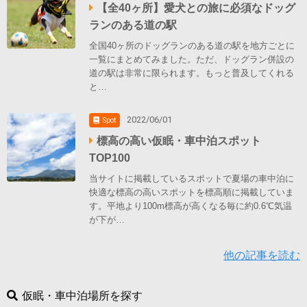
【全40ヶ所】愛犬との旅に必須なドッグ
ランのある道の駅
全国40ヶ所のドッグランのある道の駅を地方ごとに
一覧にまとめてみました。ただ、ドッグラン併設の
道の駅は非常に限られます。もっと普及してくれる
と…
2022/06/01
Spot
標高の高い仮眠・車中泊スポット
TOP100
当サイトに掲載しているスポットで夏場の車中泊に
快適な標高の高いスポットを標高順に掲載していま
す。平地より100m標高が高くなる毎に約0.6℃気温
が下が…
他の記事を読む
仮眠・車中泊場所を探す