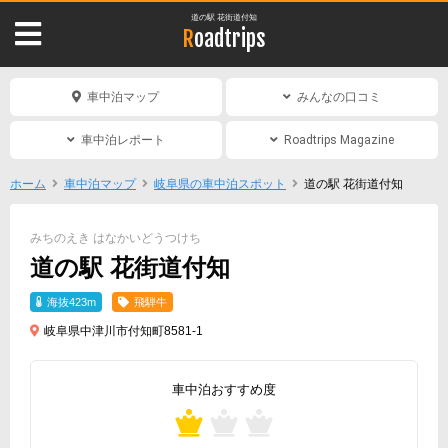
道の駅 花街道付知
Roadtrips
車中泊マップ
みんなの口コミ
車中泊レポート
Roadtrips Magazine
ホーム
車中泊マップ
岐阜県の車中泊スポット
道の駅 花街道付知
みちのえき はなかいどうつけち
道の駅 花街道付知
海抜423m
飛騨牛
岐阜県中津川市付知町8581-1
車中泊おすすめ度