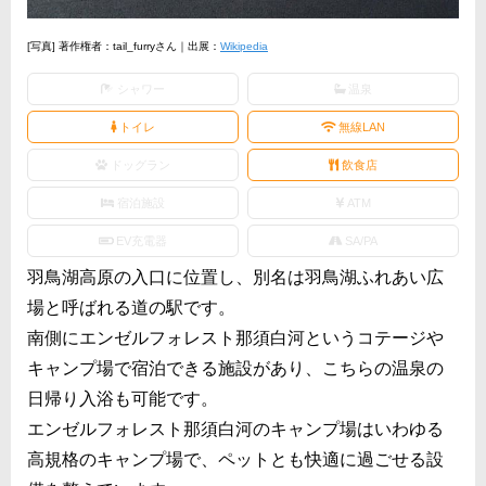
[写真] 著作権者：tail_furryさん｜出展：
Wikipedia
シャワー
温泉
トイレ
無線LAN
ドッグラン
飲食店
宿泊施設
ATM
EV充電器
SA/PA
羽鳥湖高原の入口に位置し、別名は羽鳥湖ふれあい広
場と呼ばれる道の駅です。
南側にエンゼルフォレスト那須白河というコテージや
キャンプ場で宿泊できる施設があり、こちらの温泉の
日帰り入浴も可能です。
エンゼルフォレスト那須白河のキャンプ場はいわゆる
高規格のキャンプ場で、ペットとも快適に過ごせる設