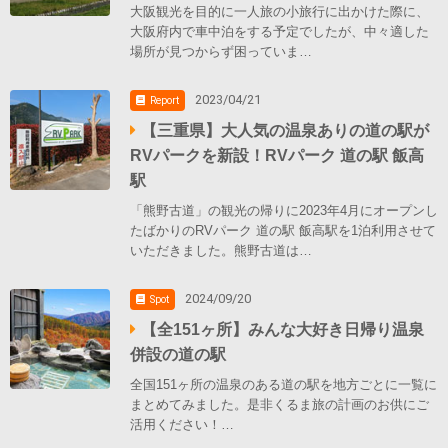
大阪観光を目的に一人旅の小旅行に出かけた際に、
大阪府内で車中泊をする予定でしたが、中々適した
場所が見つからず困っていま…
2023/04/21
Report
【三重県】大人気の温泉ありの道の駅が
RVパークを新設！RVパーク 道の駅 飯高
駅
「熊野古道」の観光の帰りに2023年4月にオープンし
たばかりのRVパーク 道の駅 飯高駅を1泊利用させて
いただきました。熊野古道は…
2024/09/20
Spot
【全151ヶ所】みんな大好き日帰り温泉
併設の道の駅
全国151ヶ所の温泉のある道の駅を地方ごとに一覧に
まとめてみました。是非くるま旅の計画のお供にご
活用ください！…