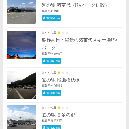
道の駅 猪苗代（RVパーク併設）
福島県耶麻郡
海抜516m
おすすめ度
磐梯高原・絶景の猪苗代スキー場RV
パーク
福島県猪苗代町
海抜697m
おすすめ度
道の駅 尾瀬檜枝岐
福島県南会津郡
海抜913m
おすすめ度
道の駅 喜多の郷
福島県喜多方市
海抜274m