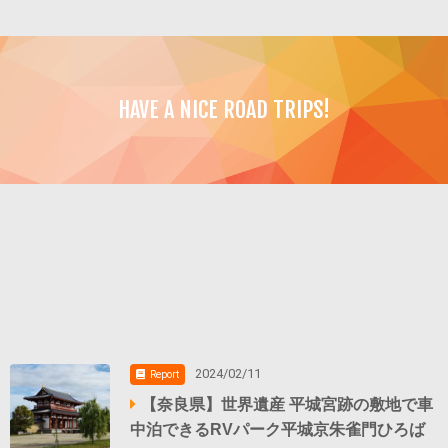
HAVE A NICE ROAD TRIPS!
2024/02/11
Report
【奈良県】世界遺産 平城宮跡の敷地で車
中泊できるRVパーク平城京朱雀門ひろば