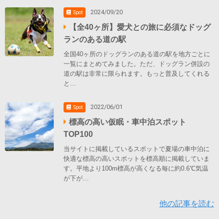
2024/09/20
Spot
【全40ヶ所】愛犬との旅に必須なドッグ
ランのある道の駅
全国40ヶ所のドッグランのある道の駅を地方ごとに
一覧にまとめてみました。ただ、ドッグラン併設の
道の駅は非常に限られます。もっと普及してくれる
と…
2022/06/01
Spot
標高の高い仮眠・車中泊スポット
TOP100
当サイトに掲載しているスポットで夏場の車中泊に
快適な標高の高いスポットを標高順に掲載していま
す。平地より100m標高が高くなる毎に約0.6℃気温
が下が…
他の記事を読む