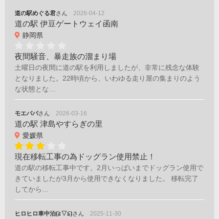
道の駅めぐる君
さん
2026-04-12
道の駅 伊豆ゲートウェイ函南
静岡県
夜間騒音、暴走族の溜まり場
土曜日の夜間に道の駅を利用しましたが、非常に残念な体験
となりました。22時頃から、いわゆる走り屋の集まりのよう
な状態とな…
モエパパ
さん
2026-03-16
道の駅 津島やすらぎの里
愛媛県
現在移転工事の為ドッグラン使用禁止！
道の駅の移転工事中です。2月いっぱいまでドッグラン使用で
きていましたが3月から使用できなくなりました。 移転完了
してから…
ヒロヒロ車中泊(≧▽≦)
さん
2025-11-30