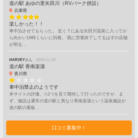
道の駅 あゆの里矢田川（RVパーク併設）
兵庫県
楽しかった！！
車中泊させてもらった。 近く？にある矢田川温泉に入ってか
ら向かい19時くらいに到着。 既に営業終了してるはずの店舗
が明る…
HARVEY
さん
2025-11-20
道の駅 香南楽湯
香川県
車中泊禁止のようです
本サイトの評価、✩2つを見て期待して行ったのですが、ま
ず、施設は通常の道の駅と異なり香南楽湯という温泉施設が
道の駅の看板…
口コミ募集中！