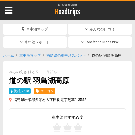
道の駅 羽鳥湖高原
Roadtrips
車中泊マップ
みんなの口コミ
車中泊レポート
Roadtrips Magazine
ホーム
車中泊マップ
福島県の車中泊スポット
道の駅 羽鳥湖高原
みちのえき はとりここうげん
道の駅 羽鳥湖高原
海抜699m
ヤーコン
福島県岩瀬郡天栄村大字田良尾字芝草1-3552
車中泊おすすめ度