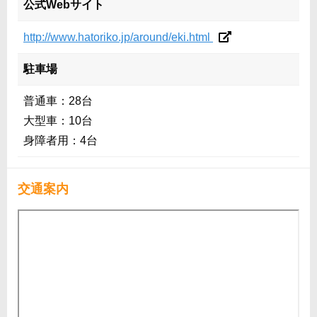
公式Webサイト
http://www.hatoriko.jp/around/eki.html
駐車場
普通車：28台
大型車：10台
身障者用：4台
交通案内