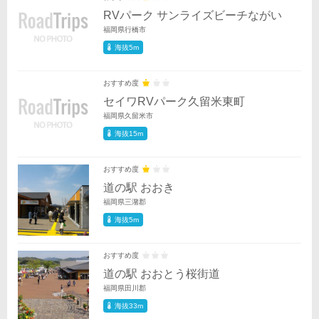
RVパーク サンライズビーチながい
福岡県行橋市
海抜5m
おすすめ度
セイワRVパーク久留米東町
福岡県久留米市
海抜15m
おすすめ度
道の駅 おおき
福岡県三潴郡
海抜5m
おすすめ度
道の駅 おおとう桜街道
福岡県田川郡
海抜33m