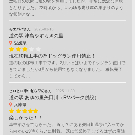
土曜日の夜間に道の駅を利用しましたが、非常に残念な体験
となりました。22時頃から、いわゆる走り屋の集まりのよう
な状態とな…
モエパパ
さん
2026-03-16
道の駅 津島やすらぎの里
愛媛県
現在移転工事の為ドッグラン使用禁止！
道の駅の移転工事中です。2月いっぱいまでドッグラン使用で
きていましたが3月から使用できなくなりました。 移転完了
してから…
ヒロヒロ車中泊(≧▽≦)
さん
2025-11-30
道の駅 あゆの里矢田川（RVパーク併設）
兵庫県
楽しかった！！
車中泊させてもらった。 近く？にある矢田川温泉に入ってか
ら向かい19時くらいに到着。 既に営業終了してるはずの店舗