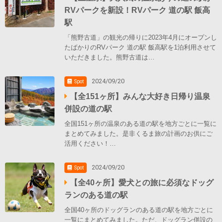
RVパークを新設！RVパーク 道の駅 飯高
駅
「熊野古道」の観光の帰りに2023年4月にオープンし
たばかりのRVパーク 道の駅 飯高駅を1泊利用させて
いただきました。熊野古道は…
2024/09/20
Spot
【全151ヶ所】みんな大好き日帰り温泉
併設の道の駅
全国151ヶ所の温泉のある道の駅を地方ごとに一覧に
まとめてみました。是非くるま旅の計画のお供にご
活用ください！…
2024/09/20
Spot
【全40ヶ所】愛犬との旅に必須なドッグ
ランのある道の駅
全国40ヶ所のドッグランのある道の駅を地方ごとに
一覧にまとめてみました。ただ、ドッグラン併設の