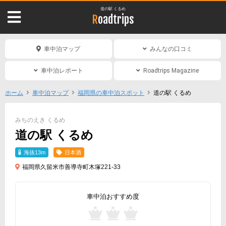
道の駅 くるめ
Roadtrips
車中泊マップ
みんなの口コミ
車中泊レポート
Roadtrips Magazine
ホーム
車中泊マップ
福岡県の車中泊スポット
道の駅 くるめ
みちのえき くるめ
道の駅 くるめ
海抜13m
日本酒
福岡県久留米市善導寺町木塚221-33
車中泊おすすめ度