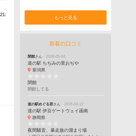
1:
もっと見る
新着の口コミ
閉館
さん
2026-05-04
道の駅 ちぢみの里おぢや
新潟県
閉館
閉館してる
道の駅めぐる君
さん
2026-04-12
道の駅 伊豆ゲートウェイ函南
静岡県
夜間騒音、暴走族の溜まり場