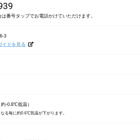
939
合は番号タップでお電話かけていただけます。
-3
トガイドを見る
約-0.8℃低温）
くなる毎に約0.6℃気温が下がります。