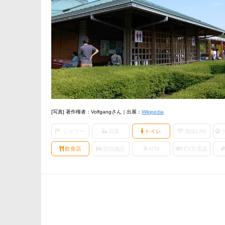
[写真] 著作権者：Volfgangさん｜出展：
Wikipedia
シャワー
温泉
トイレ
無線LAN
飲食店
宿泊施設
ATM
EV充電器