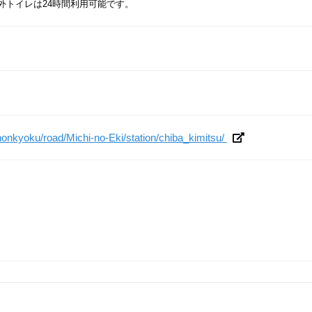
外トイレは24時間利用可能です。
p/honkyoku/road/Michi-no-Eki/station/chiba_kimitsu/