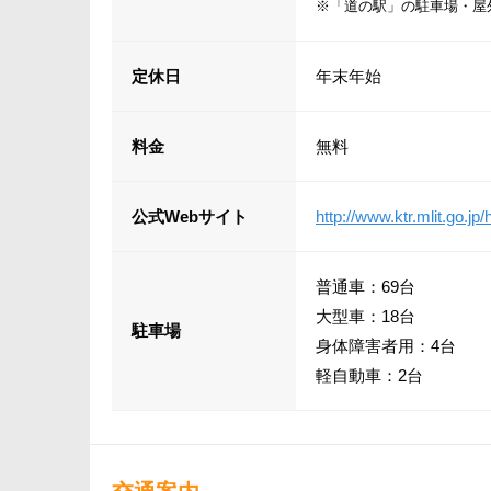
※「道の駅」の駐車場・屋
定休日
年末年始
料金
無料
公式Webサイト
http://www.ktr.mlit.go.j
普通車：69台
大型車：18台
駐車場
身体障害者用：4台
軽自動車：2台