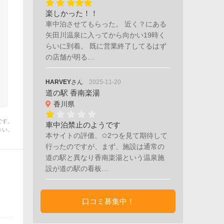
楽しかった！！
車中泊させてもらった。 近く？にある
矢田川温泉に入ってから向かい19時く
らいに到着。 既に営業終了してるはず
の店舗が明る…
HARVEY
さん
2025-11-20
道の駅 香南楽湯
香川県
です。
車中泊禁止のようです
さい。
本サイトの評価、✩2つを見て期待して
行ったのですが、まず、施設は通常の
道の駅と異なり香南楽湯という温泉施
設が道の駅の看板…
口コミ募集中！