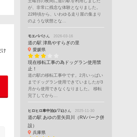
土曜日の夜間に道の駅を利用しました
が、非常に残念な体験となりました。
22時頃から、いわゆる走り屋の集まり
のような状態とな…
モエパパ
さん
2026-03-16
道の駅 津島やすらぎの里
愛媛県
だけ
現在移転工事の為ドッグラン使用禁
止！
道の駅の移転工事中です。2月いっぱい
までドッグラン使用できていましたが3
月から使用できなくなりました。 移転
完了してから…
ヒロヒロ車中泊(≧▽≦)
さん
2025-11-30
道の駅 あゆの里矢田川（RVパーク併
設）
兵庫県