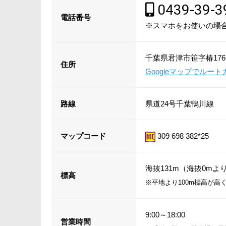
0439-39-3
電話番号
※スマホをお使いの場
千葉県君津市笹字椿1766
住所
Googleマップでルー
路線
県道24号千葉鴨川線
マップコード
309 698 382*25
海抜131m（海抜0mより
標高
※平地より100m標高が高
9:00～18:00
営業時間