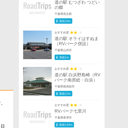
道の駅 むつざわ つどい
の郷
千葉県長生郡
海抜19m
おすすめ度
道の駅 オライはすぬま
（RVパーク併設）
千葉県山武市
海抜1m
おすすめ度
道の駅 白浜野島崎（RV
パーク南房総・白浜）
千葉県南房総市
海抜12m
す。
おすすめ度
ま
RVパーク七里川
千葉県君津市
海抜146m
、日