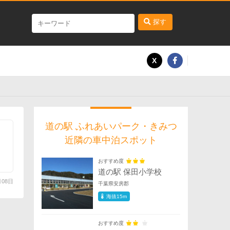
探す
道の駅 ふれあいパーク・きみつ
近隣の車中泊スポット
おすすめ度
道の駅 保田小学校
月08日
千葉県安房郡
海抜15m
おすすめ度