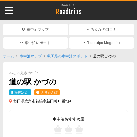
道の駅 かづの
Roadtrips
車中泊マップ
みんなの口コミ
車中泊レポート
Roadtrips Magazine
ホーム
車中泊マップ
秋田県の車中泊スポット
道の駅 かづの
みちのえき かづの
道の駅 かづの
海抜142m
きりたんぽ
秋田県鹿角市花輪字新田町11番地4
車中泊おすすめ度