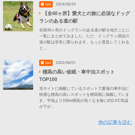
2024/09/20
Spot
【全40ヶ所】愛犬との旅に必須なドッグ
ランのある道の駅
全国40ヶ所のドッグランのある道の駅を地方ごとに
一覧にまとめてみました。ただ、ドッグラン併設の
道の駅は非常に限られます。もっと普及してくれる
と…
2022/06/01
Spot
標高の高い仮眠・車中泊スポット
TOP100
当サイトに掲載しているスポットで夏場の車中泊に
快適な標高の高いスポットを標高順に掲載していま
す。平地より100m標高が高くなる毎に約0.6℃気温
が下が…
他の記事を読む