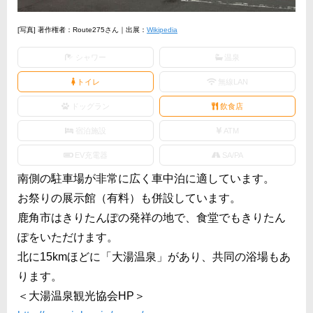
[写真] 著作権者：Route275さん｜出展：
Wikipedia
シャワー
温泉
トイレ
無線LAN
ドッグラン
飲食店
宿泊施設
ATM
EV充電器
SA/PA
南側の駐車場が非常に広く車中泊に適しています。
お祭りの展示館（有料）も併設しています。
鹿角市はきりたんぽの発祥の地で、食堂でもきりたん
ぽをいただけます。
北に15kmほどに「大湯温泉」があり、共同の浴場もあ
ります。
＜大湯温泉観光協会HP＞