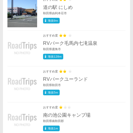
道の駅 にしめ
秋田県由利本荘市
海抜9m
おすすめ度
RVパーク毛馬内七滝温泉
秋田県鹿角市
海抜128m
おすすめ度
RVパークユーランド
秋田県秋田市
海抜5m
おすすめ度
南の池公園キャンプ場
秋田県南秋田郡
海抜1m