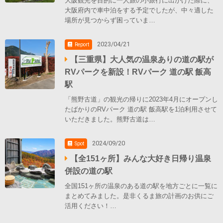
大阪観光を目的に一人旅の小旅行に出かけた際に、
大阪府内で車中泊をする予定でしたが、中々適した
場所が見つからず困っていま…
2023/04/21
Report
【三重県】大人気の温泉ありの道の駅が
RVパークを新設！RVパーク 道の駅 飯高
駅
「熊野古道」の観光の帰りに2023年4月にオープンし
たばかりのRVパーク 道の駅 飯高駅を1泊利用させて
いただきました。熊野古道は…
2024/09/20
Spot
【全151ヶ所】みんな大好き日帰り温泉
併設の道の駅
全国151ヶ所の温泉のある道の駅を地方ごとに一覧に
まとめてみました。是非くるま旅の計画のお供にご
活用ください！…