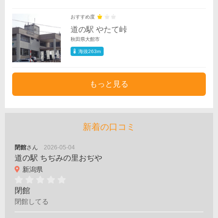
おすすめ度
道の駅 やたて峠
秋田県大館市
海抜263m
もっと見る
新着の口コミ
閉館
さん
2026-05-04
道の駅 ちぢみの里おぢや
新潟県
閉館
閉館してる