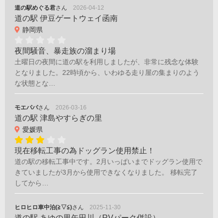
道の駅めぐる君
さん
2026-04-12
道の駅 伊豆ゲートウェイ函南
静岡県
夜間騒音、暴走族の溜まり場
土曜日の夜間に道の駅を利用しましたが、非常に残念な体験
となりました。22時頃から、いわゆる走り屋の集まりのよう
な状態とな…
モエパパ
さん
2026-03-16
道の駅 津島やすらぎの里
愛媛県
現在移転工事の為ドッグラン使用禁止！
道の駅の移転工事中です。2月いっぱいまでドッグラン使用で
きていましたが3月から使用できなくなりました。 移転完了
してから…
ヒロヒロ車中泊(≧▽≦)
さん
2025-11-30
道の駅 あゆの里矢田川（RVパーク併設）