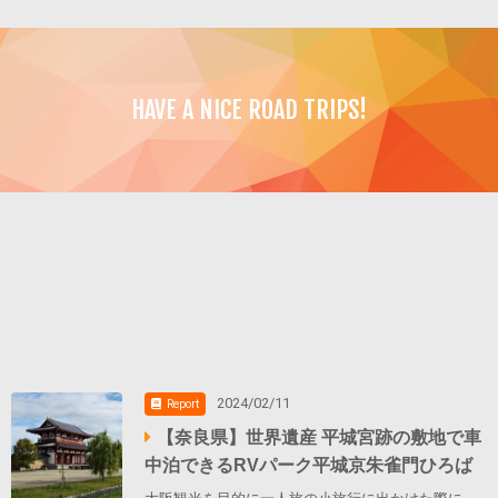
HAVE A NICE ROAD TRIPS!
2024/02/11
Report
【奈良県】世界遺産 平城宮跡の敷地で車
中泊できるRVパーク平城京朱雀門ひろば