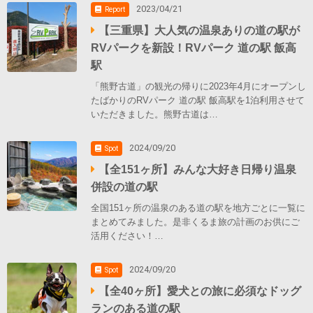
2023/04/21
Report
【三重県】大人気の温泉ありの道の駅が
RVパークを新設！RVパーク 道の駅 飯高
駅
「熊野古道」の観光の帰りに2023年4月にオープンし
たばかりのRVパーク 道の駅 飯高駅を1泊利用させて
いただきました。熊野古道は…
2024/09/20
Spot
【全151ヶ所】みんな大好き日帰り温泉
併設の道の駅
全国151ヶ所の温泉のある道の駅を地方ごとに一覧に
まとめてみました。是非くるま旅の計画のお供にご
活用ください！…
2024/09/20
Spot
【全40ヶ所】愛犬との旅に必須なドッグ
ランのある道の駅