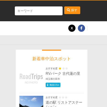
探す
新着車中泊スポット
おすすめ度
RVパーク 古代蓮の里
埼玉県行田市
海抜15m
おすすめ度
道の駅 リストアステー
ション