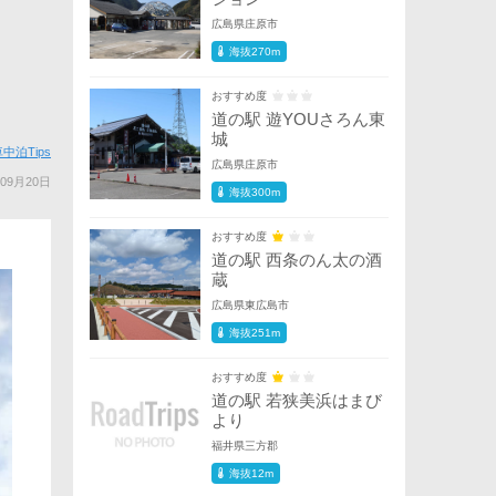
広島県庄原市
海抜270m
おすすめ度
道の駅 遊YOUさろん東
城
中泊Tips
広島県庄原市
09月20日
海抜300m
おすすめ度
道の駅 西条のん太の酒
蔵
広島県東広島市
海抜251m
おすすめ度
道の駅 若狭美浜はまび
より
福井県三方郡
海抜12m